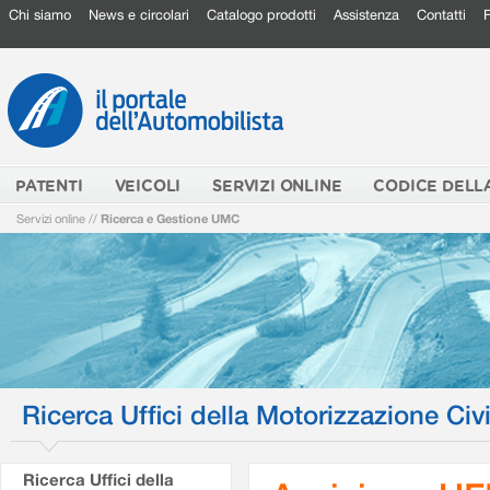
Chi siamo
News e circolari
Catalogo prodotti
Assistenza
Contatti
PATENTI
VEICOLI
SERVIZI ONLINE
CODICE DELL
Servizi online
//
Ricerca e Gestione UMC
Ricerca Uffici della Motorizzazione Civi
Ricerca Uffici della