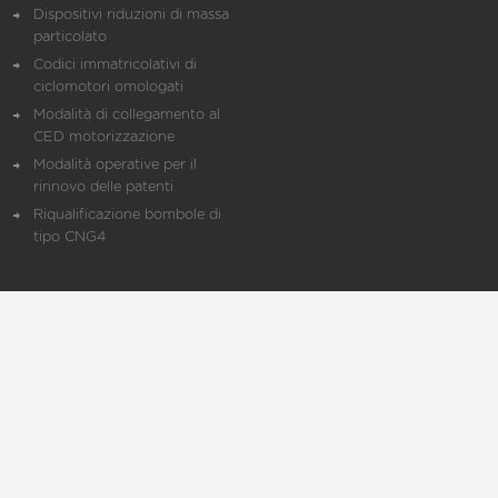
Dispositivi riduzioni di massa
particolato
Codici immatricolativi di
ciclomotori omologati
Modalità di collegamento al
CED motorizzazione
Modalità operative per il
rinnovo delle patenti
Riqualificazione bombole di
tipo CNG4