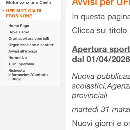
Avvisi per U
Motorizzazione Civile
UFF. MOT. CIV. DI
In questa pagina 
FROSINONE
Home Page
Clicca sul titolo 
Dove siamo
Orari apertura sportelli
Organizzazione e contatti
Apertura sporte
Avvisi all'utenza
dal 01/04/2026
Normative
Turni operativi
Richiesta
Nuova pubblicazio
informazioni/Contatta
l'ufficio
scolastici,Agenz
provinciali
martedì 31 marz
Nuovi giorni e or