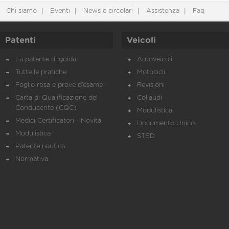
Chi siamo
Eventi
News e circolari
Assistenza
Faq
Patenti
Veicoli
La patente di guida
Autoveicoli
Tutte le pratiche
Motocicli
Foglio rosa e prove d’esame
Revisioni
Carta di Qualificazione del
Collaudi
Conducente (CQC)
Modulistica
Medici Certificatori - Novità
Documento Unico
Modulistica
STED
Patente nautica
Normativa