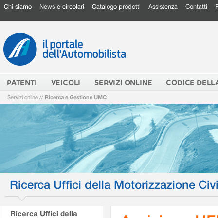
Chi siamo
News e circolari
Catalogo prodotti
Assistenza
Contatti
PATENTI
VEICOLI
SERVIZI ONLINE
CODICE DELL
Servizi online
//
Ricerca e Gestione UMC
Ricerca Uffici della Motorizzazione Civi
Ricerca Uffici della