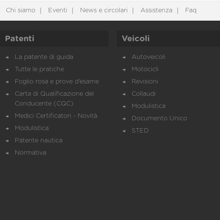
Chi siamo
Eventi
News e circolari
Assistenza
Faq
Patenti
Veicoli
La patente di guida
Autoveicoli
Tutte le pratiche
Motocicli
Foglio rosa e prove d’esame
Revisioni
Carta di Qualificazione del
Collaudi
Conducente (CQC)
Modulistica
Medici Certificatori - Novità
Documento Unico
Modulistica
STED
Patente nautica
Normativa