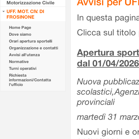
Avvisi per U
Motorizzazione Civile
UFF. MOT. CIV. DI
In questa pagina 
FROSINONE
Home Page
Clicca sul titolo 
Dove siamo
Orari apertura sportelli
Organizzazione e contatti
Apertura sporte
Avvisi all'utenza
dal 01/04/2026
Normative
Turni operativi
Richiesta
Nuova pubblicazio
informazioni/Contatta
l'ufficio
scolastici,Agenz
provinciali
martedì 31 marz
Nuovi giorni e or