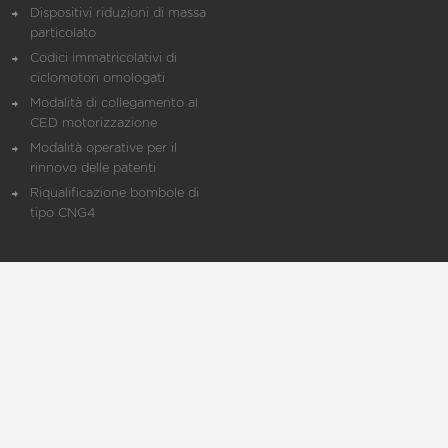
Dispositivi riduzioni di massa
particolato
Codici immatricolativi di
ciclomotori omologati
Modalità di collegamento al
CED motorizzazione
Modalità operative per il
rinnovo delle patenti
Riqualificazione bombole di
tipo CNG4