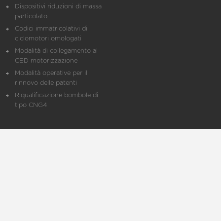
Dispositivi riduzioni di massa
particolato
Codici immatricolativi di
ciclomotori omologati
Modalità di collegamento al
CED motorizzazione
Modalità operative per il
rinnovo delle patenti
Riqualificazione bombole di
tipo CNG4