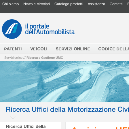
Chi siamo
News e circolari
Catalogo prodotti
Assistenza
Contatti
PATENTI
VEICOLI
SERVIZI ONLINE
CODICE DELL
Servizi online
//
Ricerca e Gestione UMC
Ricerca Uffici della Motorizzazione Civi
Ricerca Uffici della