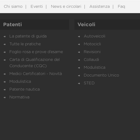
Chi siamo
Eventi
News e circolari
Assistenza
Faq
Patenti
Veicoli
La patente di guida
Autoveicoli
Tutte le pratiche
Motocicli
Foglio rosa e prove d’esame
Revisioni
Carta di Qualificazione del
Collaudi
Conducente (CQC)
Modulistica
Medici Certificatori - Novità
Documento Unico
Modulistica
STED
Patente nautica
Normativa