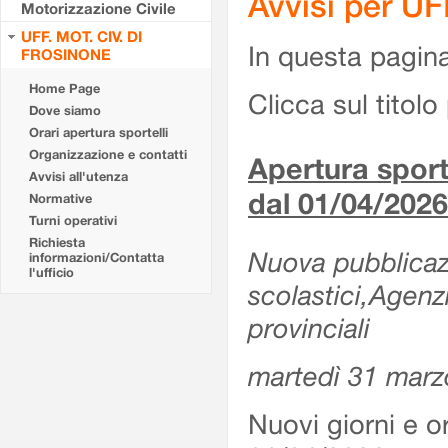
Avvisi per U
Motorizzazione Civile
UFF. MOT. CIV. DI
In questa pagina 
FROSINONE
Home Page
Clicca sul titolo 
Dove siamo
Orari apertura sportelli
Organizzazione e contatti
Apertura sporte
Avvisi all'utenza
dal 01/04/2026
Normative
Turni operativi
Richiesta
Nuova pubblicazio
informazioni/Contatta
l'ufficio
scolastici,Agenz
provinciali
martedì 31 marz
Nuovi giorni e or