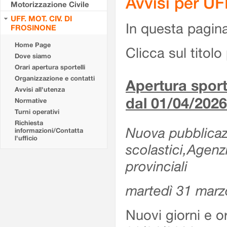
Avvisi per U
Motorizzazione Civile
UFF. MOT. CIV. DI
In questa pagina 
FROSINONE
Home Page
Clicca sul titolo 
Dove siamo
Orari apertura sportelli
Organizzazione e contatti
Apertura sporte
Avvisi all'utenza
dal 01/04/2026
Normative
Turni operativi
Richiesta
Nuova pubblicazio
informazioni/Contatta
l'ufficio
scolastici,Agenz
provinciali
martedì 31 marz
Nuovi giorni e or