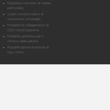
Dispositivi riduzioni di massa
particolato
Codici immatricolativi di
ciclomotori omologati
Modalità di collegamento al
CED motorizzazione
Modalità operative per il
rinnovo delle patenti
Riqualificazione bombole di
tipo CNG4