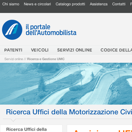
Chi siamo
News e circolari
Catalogo prodotti
Assistenza
Contatti
PATENTI
VEICOLI
SERVIZI ONLINE
CODICE DELL
Servizi online
//
Ricerca e Gestione UMC
Ricerca Uffici della Motorizzazione Civi
Ricerca Uffici della