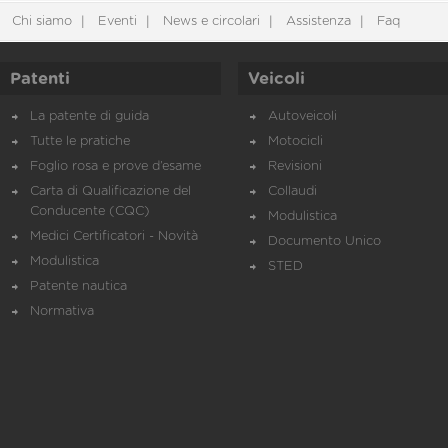
Chi siamo
Eventi
News e circolari
Assistenza
Faq
Patenti
Veicoli
La patente di guida
Autoveicoli
Tutte le pratiche
Motocicli
Foglio rosa e prove d’esame
Revisioni
Carta di Qualificazione del
Collaudi
Conducente (CQC)
Modulistica
Medici Certificatori - Novità
Documento Unico
Modulistica
STED
Patente nautica
Normativa