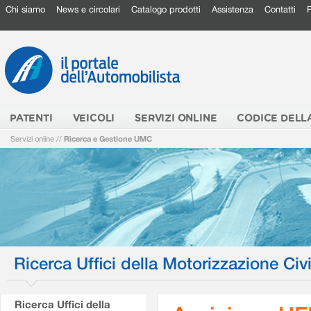
Chi siamo
News e circolari
Catalogo prodotti
Assistenza
Contatti
PATENTI
VEICOLI
SERVIZI ONLINE
CODICE DELL
Servizi online
//
Ricerca e Gestione UMC
Ricerca Uffici della Motorizzazione Civi
Ricerca Uffici della