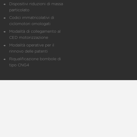
Dispositivi riduzioni di massa
particolato
Codici immatricolativi di
ciclomotori omologati
Modalità di collegamento al
CED motorizzazione
Modalità operative per il
rinnovo delle patenti
Riqualificazione bombole di
tipo CNG4