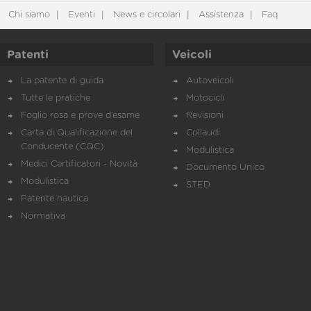
Chi siamo
Eventi
News e circolari
Assistenza
Faq
Patenti
Veicoli
La patente di guida
Autoveicoli
Tutte le pratiche
Motocicli
Foglio rosa e prove d’esame
Revisioni
Carta di Qualificazione del
Collaudi
Conducente (CQC)
Modulistica
Medici Certificatori - Novità
Documento Unico
Modulistica
STED
Patente nautica
Normativa