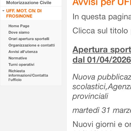
Avvisi per U
Motorizzazione Civile
UFF. MOT. CIV. DI
In questa pagina 
FROSINONE
Home Page
Clicca sul titolo 
Dove siamo
Orari apertura sportelli
Organizzazione e contatti
Apertura sporte
Avvisi all'utenza
dal 01/04/2026
Normative
Turni operativi
Richiesta
Nuova pubblicazio
informazioni/Contatta
l'ufficio
scolastici,Agenz
provinciali
martedì 31 marz
Nuovi giorni e or