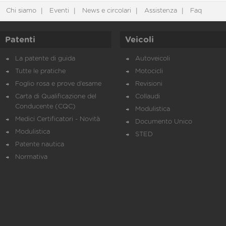
Chi siamo
Eventi
News e circolari
Assistenza
Faq
Patenti
Veicoli
La patente di guida
Autoveicoli
Tutte le pratiche
Motocicli
Foglio rosa e prove d’esame
Revisioni
Carta di Qualificazione del
Collaudi
Conducente (CQC)
Modulistica
Medici Certificatori - Novità
Documento Unico
Modulistica
STED
Patente nautica
Normativa