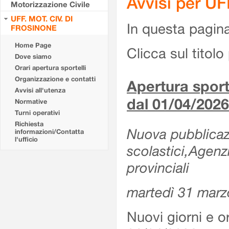
Avvisi per U
Motorizzazione Civile
UFF. MOT. CIV. DI
In questa pagina 
FROSINONE
Home Page
Clicca sul titolo 
Dove siamo
Orari apertura sportelli
Organizzazione e contatti
Apertura sporte
Avvisi all'utenza
dal 01/04/2026
Normative
Turni operativi
Richiesta
Nuova pubblicazio
informazioni/Contatta
l'ufficio
scolastici,Agenz
provinciali
martedì 31 marz
Nuovi giorni e or