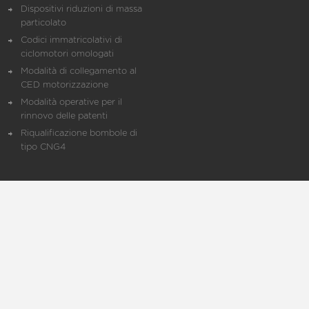
Dispositivi riduzioni di massa
particolato
Codici immatricolativi di
ciclomotori omologati
Modalità di collegamento al
CED motorizzazione
Modalità operative per il
rinnovo delle patenti
Riqualificazione bombole di
tipo CNG4