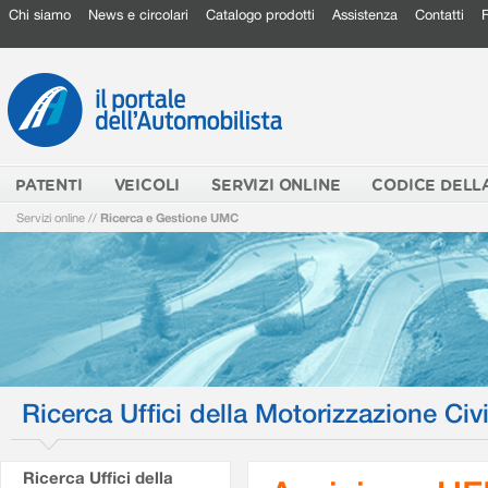
Chi siamo
News e circolari
Catalogo prodotti
Assistenza
Contatti
PATENTI
VEICOLI
SERVIZI ONLINE
CODICE DELL
Servizi online
//
Ricerca e Gestione UMC
Ricerca Uffici della Motorizzazione Civi
Ricerca Uffici della