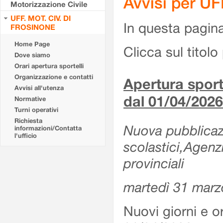
Avvisi per U
Motorizzazione Civile
UFF. MOT. CIV. DI
In questa pagina 
FROSINONE
Home Page
Clicca sul titolo 
Dove siamo
Orari apertura sportelli
Organizzazione e contatti
Apertura sporte
Avvisi all'utenza
dal 01/04/2026
Normative
Turni operativi
Richiesta
Nuova pubblicazio
informazioni/Contatta
l'ufficio
scolastici,Agenz
provinciali
martedì 31 marz
Nuovi giorni e or