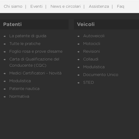
Chi siamo
Eventi
News e circolari
Assistenza
Faq
Patenti
Veicoli
La patente di guida
Autoveicoli
Tutte le pratiche
Motocicli
Foglio rosa e prove d’esame
Revisioni
Carta di Qualificazione del
Collaudi
Conducente (CQC)
Modulistica
Medici Certificatori - Novità
Documento Unico
Modulistica
STED
Patente nautica
Normativa