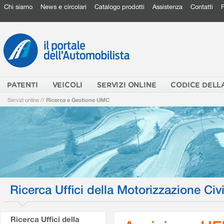
Chi siamo
News e circolari
Catalogo prodotti
Assistenza
Contatti
PATENTI
VEICOLI
SERVIZI ONLINE
CODICE DELL
Servizi online
//
Ricerca e Gestione UMC
Ricerca Uffici della Motorizzazione Civi
Ricerca Uffici della