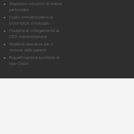
Dispositivi riduzioni di massa
particolato
Codici immatricolativi di
ciclomotori omologati
Modalità di collegamento al
CED motorizzazione
Modalità operative per il
rinnovo delle patenti
Riqualificazione bombole di
tipo CNG4