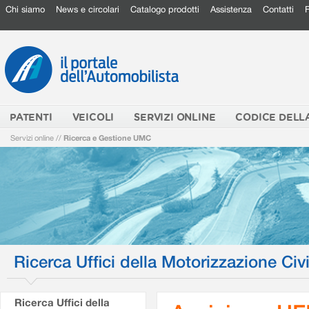
Chi siamo
News e circolari
Catalogo prodotti
Assistenza
Contatti
PATENTI
VEICOLI
SERVIZI ONLINE
CODICE DELL
Servizi online
//
Ricerca e Gestione UMC
Ricerca Uffici della Motorizzazione Civi
Ricerca Uffici della