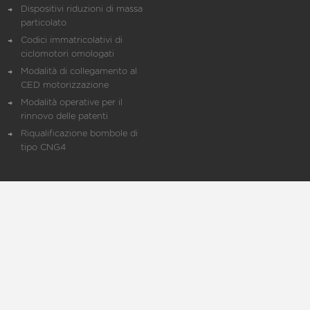
Dispositivi riduzioni di massa
particolato
Codici immatricolativi di
ciclomotori omologati
Modalità di collegamento al
CED motorizzazione
Modalità operative per il
rinnovo delle patenti
Riqualificazione bombole di
tipo CNG4