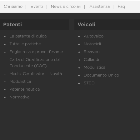
Chi siamo
Eventi
News e circolari
Assistenza
Faq
Patenti
Veicoli
La patente di guida
Autoveicoli
Tutte le pratiche
Motocicli
Foglio rosa e prove d’esame
Revisioni
Carta di Qualificazione del
Collaudi
Conducente (CQC)
Modulistica
Medici Certificatori - Novità
Documento Unico
Modulistica
STED
Patente nautica
Normativa