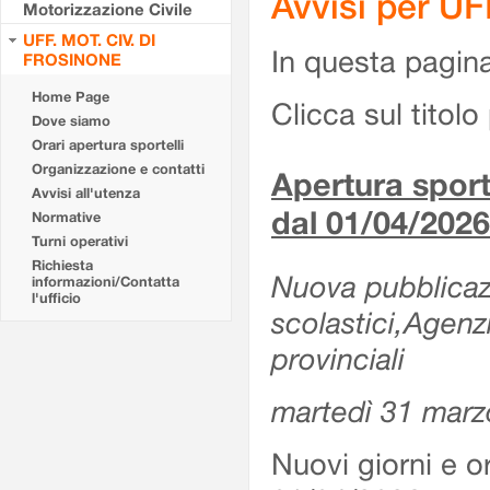
Avvisi per U
Motorizzazione Civile
UFF. MOT. CIV. DI
In questa pagina 
FROSINONE
Home Page
Clicca sul titolo 
Dove siamo
Orari apertura sportelli
Organizzazione e contatti
Apertura sporte
Avvisi all'utenza
dal 01/04/2026
Normative
Turni operativi
Richiesta
Nuova pubblicazio
informazioni/Contatta
l'ufficio
scolastici,Agenz
provinciali
martedì 31 marz
Nuovi giorni e or