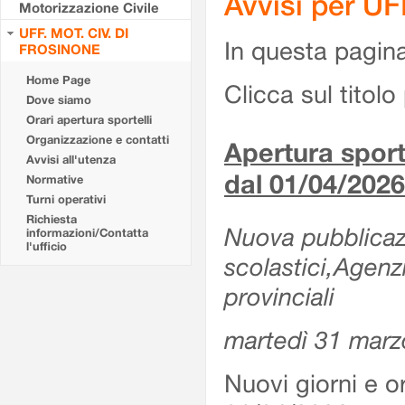
Avvisi per U
Motorizzazione Civile
UFF. MOT. CIV. DI
In questa pagina 
FROSINONE
Home Page
Clicca sul titolo 
Dove siamo
Orari apertura sportelli
Organizzazione e contatti
Apertura sporte
Avvisi all'utenza
dal 01/04/2026
Normative
Turni operativi
Richiesta
Nuova pubblicazio
informazioni/Contatta
l'ufficio
scolastici,Agenz
provinciali
martedì 31 marz
Nuovi giorni e or