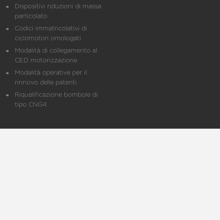
Dispositivi riduzioni di massa
particolato
Codici immatricolativi di
ciclomotori omologati
Modalità di collegamento al
CED motorizzazione
Modalità operative per il
rinnovo delle patenti
Riqualificazione bombole di
tipo CNG4