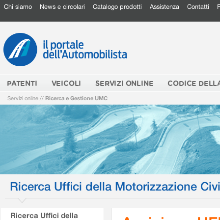
Chi siamo
News e circolari
Catalogo prodotti
Assistenza
Contatti
PATENTI
VEICOLI
SERVIZI ONLINE
CODICE DELL
Servizi online
//
Ricerca e Gestione UMC
Ricerca Uffici della Motorizzazione Civi
Ricerca Uffici della