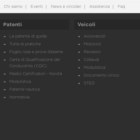
Chi siamo
Eventi
News e circolari
Assistenza
Faq
Patenti
Veicoli
La patente di guida
Autoveicoli
Tutte le pratiche
Motocicli
Foglio rosa e prove d’esame
Revisioni
Carta di Qualificazione del
Collaudi
Conducente (CQC)
Modulistica
Medici Certificatori - Novità
Documento Unico
Modulistica
STED
Patente nautica
Normativa