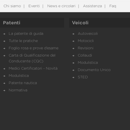
Chi siamo
Eventi
News e circolari
Assistenza
Faq
Patenti
Veicoli
La patente di guida
Autoveicoli
Tutte le pratiche
Motocicli
Foglio rosa e prove d’esame
Revisioni
Carta di Qualificazione del
Collaudi
Conducente (CQC)
Modulistica
Medici Certificatori - Novità
Documento Unico
Modulistica
STED
Patente nautica
Normativa