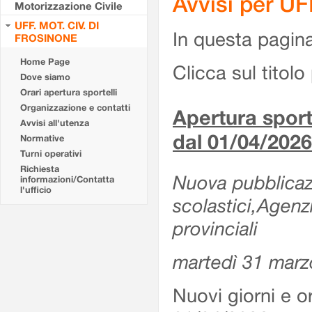
Avvisi per U
Motorizzazione Civile
UFF. MOT. CIV. DI
In questa pagina 
FROSINONE
Home Page
Clicca sul titolo 
Dove siamo
Orari apertura sportelli
Organizzazione e contatti
Apertura sporte
Avvisi all'utenza
dal 01/04/2026
Normative
Turni operativi
Richiesta
Nuova pubblicazio
informazioni/Contatta
l'ufficio
scolastici,Agenz
provinciali
martedì 31 marz
Nuovi giorni e or