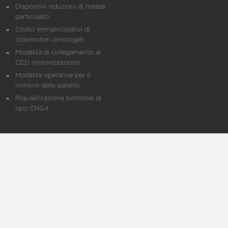
Dispositivi riduzioni di massa
particolato
Codici immatricolativi di
ciclomotori omologati
Modalità di collegamento al
CED motorizzazione
Modalità operative per il
rinnovo delle patenti
Riqualificazione bombole di
tipo CNG4