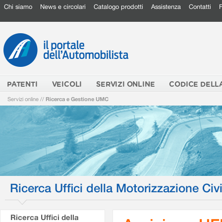
Chi siamo
News e circolari
Catalogo prodotti
Assistenza
Contatti
PATENTI
VEICOLI
SERVIZI ONLINE
CODICE DELL
Servizi online
//
Ricerca e Gestione UMC
Ricerca Uffici della Motorizzazione Civi
Ricerca Uffici della