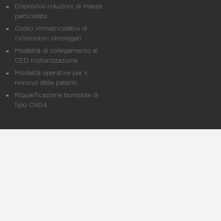
Dispositivi riduzioni di massa
particolato
Codici immatricolativi di
ciclomotori omologati
Modalità di collegamento al
CED motorizzazione
Modalità operative per il
rinnovo delle patenti
Riqualificazione bombole di
tipo CNG4