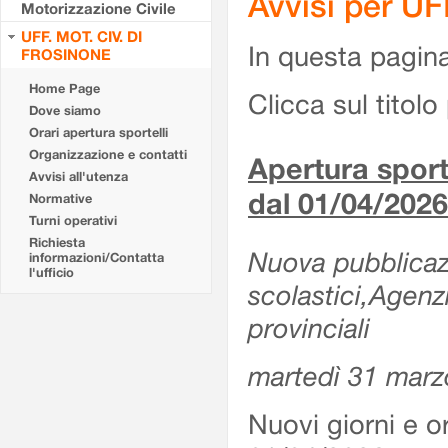
Avvisi per U
Motorizzazione Civile
UFF. MOT. CIV. DI
In questa pagina 
FROSINONE
Home Page
Clicca sul titolo 
Dove siamo
Orari apertura sportelli
Organizzazione e contatti
Apertura sporte
Avvisi all'utenza
dal 01/04/2026
Normative
Turni operativi
Richiesta
Nuova pubblicazio
informazioni/Contatta
l'ufficio
scolastici,Agenz
provinciali
martedì 31 marz
Nuovi giorni e or