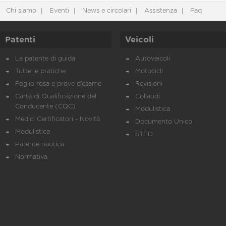
Chi siamo
Eventi
News e circolari
Assistenza
Faq
Patenti
Veicoli
La patente di guida
Autoveicoli
Tutte le pratiche
Motocicli
Foglio rosa e prove d’esame
Revisioni
Carta di Qualificazione del
Collaudi
Conducente (CQC)
Modulistica
Medici Certificatori - Novità
Documento Unico
Modulistica
STED
Patente nautica
Normativa