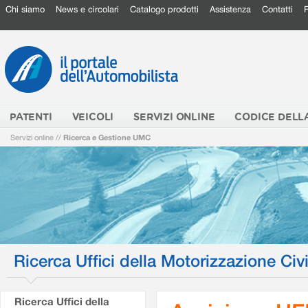
Chi siamo
News e circolari
Catalogo prodotti
Assistenza
Contatti
PATENTI
VEICOLI
SERVIZI ONLINE
CODICE DELL
Servizi online
//
Ricerca e Gestione UMC
Ricerca Uffici della Motorizzazione Civi
Ricerca Uffici della