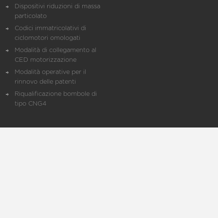
Dispositivi riduzioni di massa
particolato
Codici immatricolativi di
ciclomotori omologati
Modalità di collegamento al
CED motorizzazione
Modalità operative per il
rinnovo delle patenti
Riqualificazione bombole di
tipo CNG4