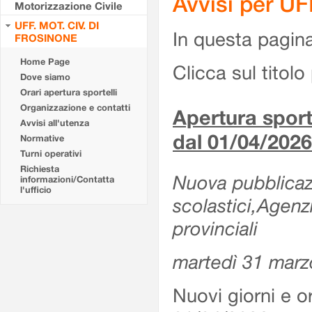
Avvisi per U
Motorizzazione Civile
UFF. MOT. CIV. DI
In questa pagina 
FROSINONE
Home Page
Clicca sul titolo 
Dove siamo
Orari apertura sportelli
Organizzazione e contatti
Apertura sporte
Avvisi all'utenza
dal 01/04/2026
Normative
Turni operativi
Richiesta
Nuova pubblicazio
informazioni/Contatta
l'ufficio
scolastici,Agenz
provinciali
martedì 31 marz
Nuovi giorni e or