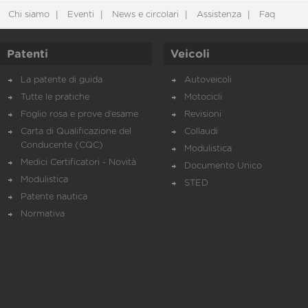
Chi siamo
Eventi
News e circolari
Assistenza
Faq
Patenti
Veicoli
La patente di guida
Autoveicoli
Tutte le pratiche
Motocicli
Foglio rosa e prove d’esame
Revisioni
Carta di Qualificazione del
Collaudi
Conducente (CQC)
Modulistica
Medici Certificatori - Novità
Documento Unico
Modulistica
STED
Patente nautica
Normativa