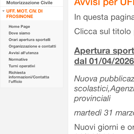
Avvisi per U
Motorizzazione Civile
UFF. MOT. CIV. DI
In questa pagina 
FROSINONE
Home Page
Clicca sul titolo 
Dove siamo
Orari apertura sportelli
Organizzazione e contatti
Apertura sporte
Avvisi all'utenza
dal 01/04/2026
Normative
Turni operativi
Richiesta
Nuova pubblicazio
informazioni/Contatta
l'ufficio
scolastici,Agenz
provinciali
martedì 31 marz
Nuovi giorni e or