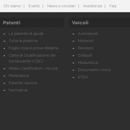
Chi siamo
Eventi
News e circolari
Assistenza
Faq
Patenti
Veicoli
La patente di guida
Autoveicoli
Tutte le pratiche
Motocicli
Foglio rosa e prove d’esame
Revisioni
Carta di Qualificazione del
Collaudi
Conducente (CQC)
Modulistica
Medici Certificatori - Novità
Documento Unico
Modulistica
STED
Patente nautica
Normativa