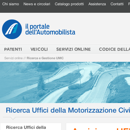
Chi siamo
News e circolari
Catalogo prodotti
Assistenza
Contatti
PATENTI
VEICOLI
SERVIZI ONLINE
CODICE DELL
Servizi online
//
Ricerca e Gestione UMC
Ricerca Uffici della Motorizzazione Civi
Ricerca Uffici della