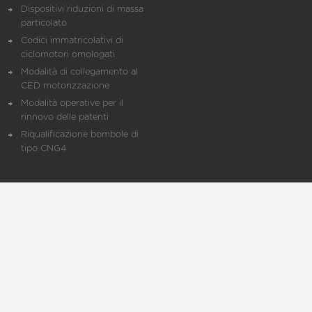
Dispositivi riduzioni di massa
particolato
Codici immatricolativi di
ciclomotori omologati
Modalità di collegamento al
CED motorizzazione
Modalità operative per il
rinnovo delle patenti
Riqualificazione bombole di
tipo CNG4