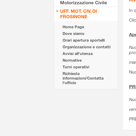
Motorizzazione Civile
In 
UFF. MOT. CIV. DI
FROSINONE
Cli
Home Page
Dove siamo
Ape
Orari apertura sportelli
Organizzazione e contatti
Nuo
pro
Avvisi all'utenza
Normative
mar
Turni operativi
Nuo
Richiesta
informazioni/Contatta
l'ufficio
PR
Nuo
ven
PR