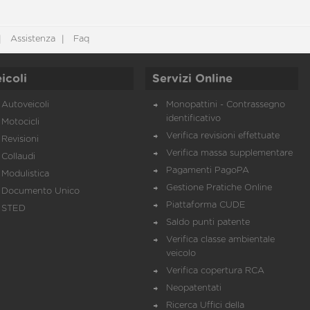
Assistenza
Faq
icoli
Servizi Online
Autoveicoli
Monopattini - Contrassegno
identificativo
Motocicli
Verifica revisioni effettuate
Revisioni
Verifica massa supplementare
Collaudi
Pagamenti PagoPA
Modulistica
Gestione Pratiche Online
Documento Unico
Piattaforma CUDE
STED
Saldo punti patente
Verifica classe ambientale
veicolo
Verifica copertura RCA
Neopatentati
Ricerca Uffici della