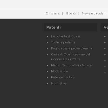
Chi siamo
Eventi
News e circolari
Patenti
Ve
La patente di guida
Tutte le pratiche
Foglio rosa e prove d’esame
Carta di Qualificazione del
Conducente (CQC)
Medici Certificatori - Novità
Modulistica
Patente nautica
Normativa