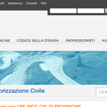
otti
Assistenza
Contatti
FAQ
NLINE
CODICE DELLA STRADA
PROFESSIONISTI
AU
orizzazione Civile
visi per UFF. MOT. CIV. DI FROSINONE