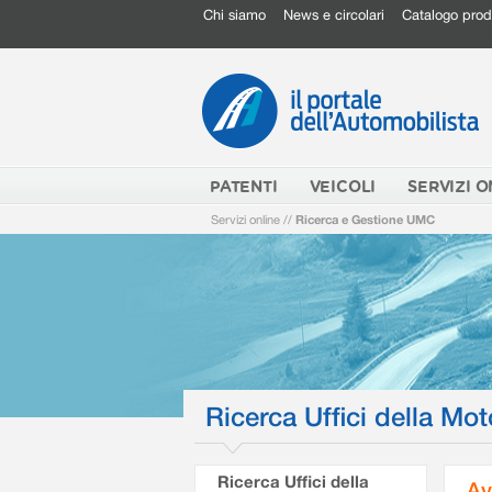
Chi siamo
News e circolari
Catalogo prod
PATENTI
VEICOLI
SERVIZI O
Servizi online
//
Ricerca e Gestione UMC
Ricerca Uffici della Mot
Ricerca Uffici della
Av