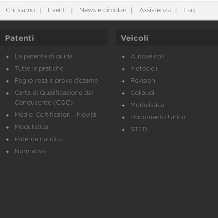
Chi siamo
Eventi
News e circolari
Assistenza
Faq
Patenti
Veicoli
La patente di guida
Autoveicoli
Tutte le pratiche
Motocicli
Foglio rosa e prove d’esame
Revisioni
Carta di Qualificazione del
Collaudi
Conducente (CQC)
Modulistica
Medici Certificatori - Novità
Documento Unico
Modulistica
STED
Patente nautica
Normativa