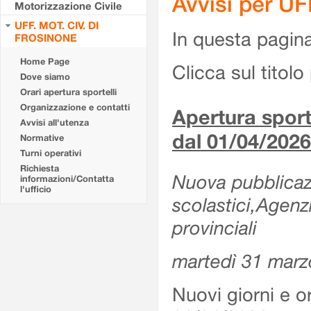
Avvisi per U
Motorizzazione Civile
UFF. MOT. CIV. DI
In questa pagina 
FROSINONE
Home Page
Clicca sul titolo 
Dove siamo
Orari apertura sportelli
Organizzazione e contatti
Apertura sporte
Avvisi all'utenza
dal 01/04/2026
Normative
Turni operativi
Richiesta
Nuova pubblicazio
informazioni/Contatta
l'ufficio
scolastici,Agenz
provinciali
martedì 31 marz
Nuovi giorni e or