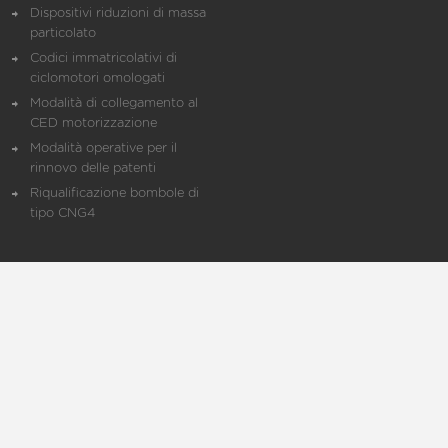
Dispositivi riduzioni di massa
particolato
Codici immatricolativi di
ciclomotori omologati
Modalità di collegamento al
CED motorizzazione
Modalità operative per il
rinnovo delle patenti
Riqualificazione bombole di
tipo CNG4