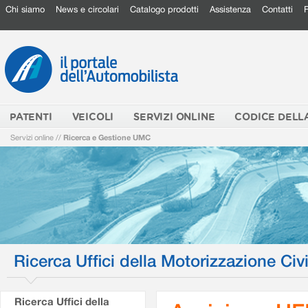
Chi siamo
News e circolari
Catalogo prodotti
Assistenza
Contatti
PATENTI
VEICOLI
SERVIZI ONLINE
CODICE DELL
Servizi online
//
Ricerca e Gestione UMC
Ricerca Uffici della Motorizzazione Civi
Ricerca Uffici della