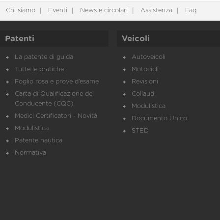
Chi siamo
Eventi
News e circolari
Assistenza
Faq
Patenti
Veicoli
La patente di guida
Autoveicoli
Tutte le pratiche
Motocicli
Foglio rosa e prove d’esame
Revisioni
Carta di Qualificazione del
Collaudi
Conducente (CQC)
Modulistica
Medici Certificatori - Novità
Documento Unico
Modulistica
STED
Patente nautica
Normativa