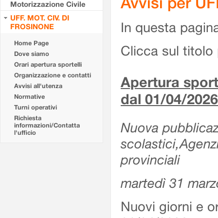
Avvisi per U
Motorizzazione Civile
UFF. MOT. CIV. DI
In questa pagina 
FROSINONE
Home Page
Clicca sul titolo 
Dove siamo
Orari apertura sportelli
Organizzazione e contatti
Apertura sporte
Avvisi all'utenza
dal 01/04/2026
Normative
Turni operativi
Richiesta
Nuova pubblicazio
informazioni/Contatta
l'ufficio
scolastici,Agenz
provinciali
martedì 31 marz
Nuovi giorni e or