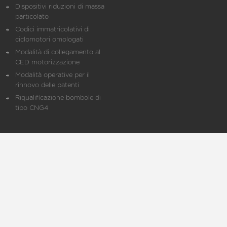
Dispositivi riduzioni di massa
particolato
Codici immatricolativi di
ciclomotori omologati
Modalità di collegamento al
CED motorizzazione
Modalità operative per il
rinnovo delle patenti
Riqualificazione bombole di
tipo CNG4