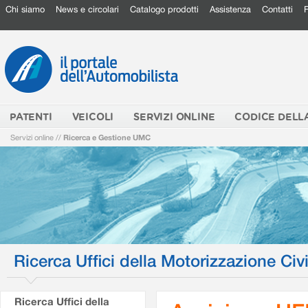
Chi siamo
News e circolari
Catalogo prodotti
Assistenza
Contatti
PATENTI
VEICOLI
SERVIZI ONLINE
CODICE DELL
Servizi online
//
Ricerca e Gestione UMC
Ricerca Uffici della Motorizzazione Civi
Ricerca Uffici della