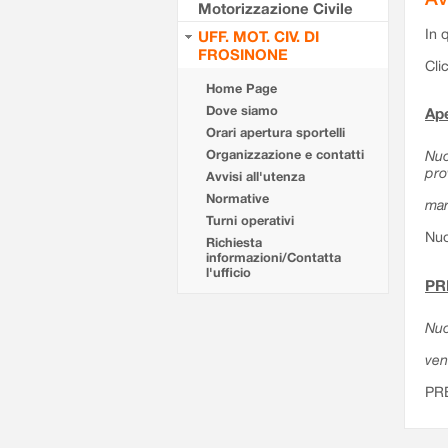
Motorizzazione Civile
In 
UFF. MOT. CIV. DI
FROSINONE
Cli
Home Page
Dove siamo
Ape
Orari apertura sportelli
Organizzazione e contatti
Nuo
pro
Avvisi all'utenza
Normative
mar
Turni operativi
Nuo
Richiesta
informazioni/Contatta
l'ufficio
PR
Nuo
ven
PR