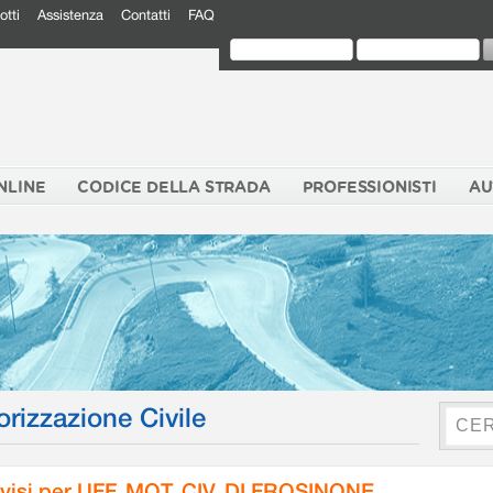
otti
Assistenza
Contatti
FAQ
NLINE
CODICE DELLA STRADA
PROFESSIONISTI
AU
orizzazione Civile
visi per UFF. MOT. CIV. DI FROSINONE