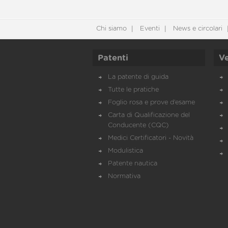
Chi siamo
Eventi
News e circolari
Patenti
Ve
La patente di guida
Tutte le pratiche
Foglio rosa e prove d’esame
Carta di Qualificazione del
Conducente (CQC)
Medici Certificatori - Novità
Modulistica
Patente nautica
Normativa