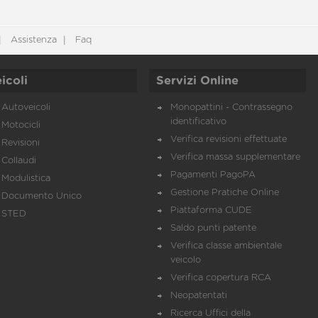
Assistenza
Faq
icoli
Servizi Online
Autoveicoli
Monopattini - Contrassegno
identificativo
Motocicli
Verifica revisioni effettuate
Revisioni
Verifica massa supplementare
Collaudi
Pagamenti PagoPA
Modulistica
Gestione Pratiche Online
Documento Unico
Piattaforma CUDE
STED
Saldo punti patente
Verifica classe ambientale
veicolo
Verifica copertura RCA
Neopatentati
Ricerca Uffici della