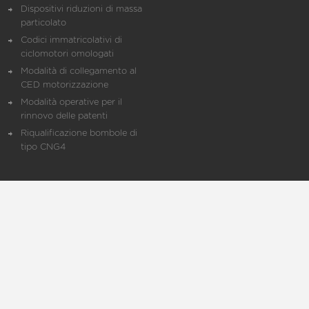
Dispositivi riduzioni di massa
particolato
Codici immatricolativi di
ciclomotori omologati
Modalità di collegamento al
CED motorizzazione
Modalità operative per il
rinnovo delle patenti
Riqualificazione bombole di
tipo CNG4