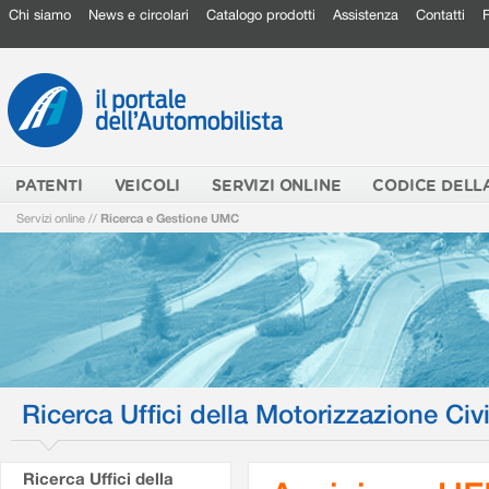
Chi siamo
News e circolari
Catalogo prodotti
Assistenza
Contatti
PATENTI
VEICOLI
SERVIZI ONLINE
CODICE DELL
Servizi online
//
Ricerca e Gestione UMC
Ricerca Uffici della Motorizzazione Civi
Ricerca Uffici della