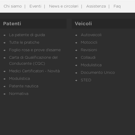
Chi siamo
Eventi
News e circolari
Assistenza
Faq
Patenti
Veicoli
La patente di guida
Autoveicoli
Tutte le pratiche
Motocicli
Foglio rosa e prove d’esame
Revisioni
Carta di Qualificazione del
Collaudi
Conducente (CQC)
Modulistica
Medici Certificatori - Novità
Documento Unico
Modulistica
STED
Patente nautica
Normativa