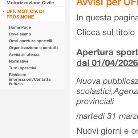
Avvisi per U
Motorizzazione Civile
UFF. MOT. CIV. DI
In questa pagina 
FROSINONE
Home Page
Clicca sul titolo 
Dove siamo
Orari apertura sportelli
Organizzazione e contatti
Apertura sporte
Avvisi all'utenza
dal 01/04/2026
Normative
Turni operativi
Richiesta
Nuova pubblicazio
informazioni/Contatta
l'ufficio
scolastici,Agenz
provinciali
martedì 31 marz
Nuovi giorni e or