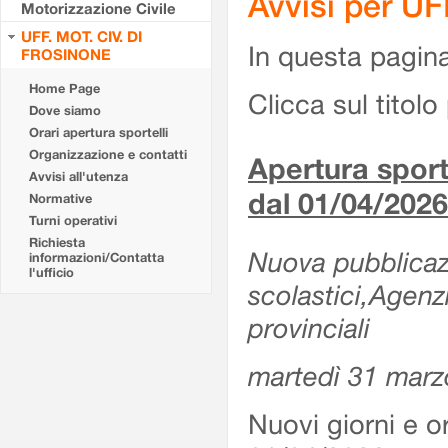
Avvisi per U
Motorizzazione Civile
UFF. MOT. CIV. DI
In questa pagina 
FROSINONE
Home Page
Clicca sul titolo 
Dove siamo
Orari apertura sportelli
Organizzazione e contatti
Apertura sporte
Avvisi all'utenza
dal 01/04/2026
Normative
Turni operativi
Richiesta
Nuova pubblicazio
informazioni/Contatta
l'ufficio
scolastici,Agenz
provinciali
martedì 31 marz
Nuovi giorni e or