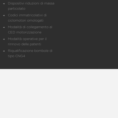
Dispositivi riduzioni di massa
particolato
Codici immatricolativi di
ciclomotori omologati
Modalità di collegamento al
CED motorizzazione
Modalità operative per il
rinnovo delle patenti
Riqualificazione bombole di
tipo CNG4