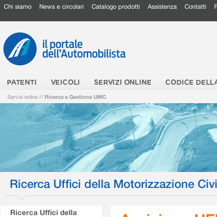
Chi siamo
News e circolari
Catalogo prodotti
Assistenza
Contatti
PATENTI
VEICOLI
SERVIZI ONLINE
CODICE DELL
Servizi online
//
Ricerca e Gestione UMC
Ricerca Uffici della Motorizzazione Civi
Ricerca Uffici della