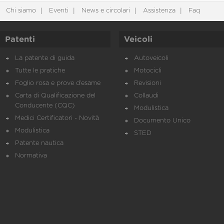
Chi siamo
Eventi
News e circolari
Assistenza
Faq
Patenti
Veicoli
La patente di guida
Autoveicoli
Tutte le pratiche
Motocicli
Foglio rosa e prove d’esame
Revisioni
Carta di Qualificazione del
Collaudi
Conducente (CQC)
Modulistica
Medici Certificatori - Novità
Documento Unico
Modulistica
STED
Patente nautica
Normativa