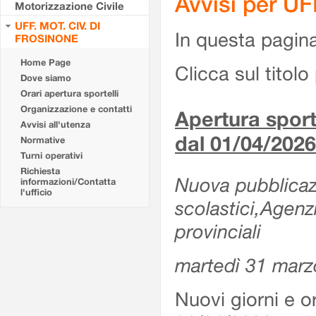
Avvisi per U
Motorizzazione Civile
UFF. MOT. CIV. DI
In questa pagina 
FROSINONE
Home Page
Clicca sul titolo 
Dove siamo
Orari apertura sportelli
Organizzazione e contatti
Apertura sporte
Avvisi all'utenza
dal 01/04/2026
Normative
Turni operativi
Richiesta
Nuova pubblicazio
informazioni/Contatta
l'ufficio
scolastici,Agenz
provinciali
martedì 31 marz
Nuovi giorni e or