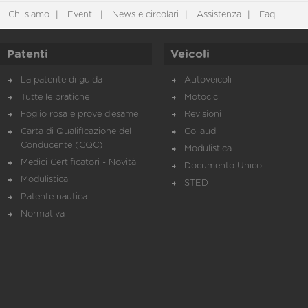
Chi siamo
Eventi
News e circolari
Assistenza
Faq
Patenti
Veicoli
La patente di guida
Autoveicoli
Tutte le pratiche
Motocicli
Foglio rosa e prove d’esame
Revisioni
Carta di Qualificazione del
Collaudi
Conducente (CQC)
Modulistica
Medici Certificatori - Novità
Documento Unico
Modulistica
STED
Patente nautica
Normativa