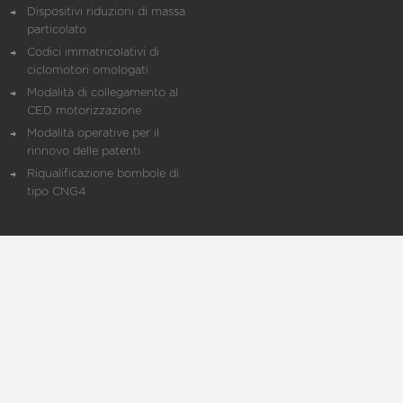
Dispositivi riduzioni di massa
particolato
Codici immatricolativi di
ciclomotori omologati
Modalità di collegamento al
CED motorizzazione
Modalità operative per il
rinnovo delle patenti
Riqualificazione bombole di
tipo CNG4