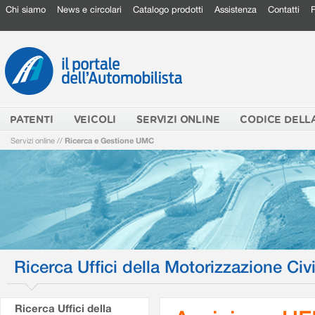
Chi siamo
News e circolari
Catalogo prodotti
Assistenza
Contatti
PATENTI
VEICOLI
SERVIZI ONLINE
CODICE DELL
Servizi online
//
Ricerca e Gestione UMC
Ricerca Uffici della Motorizzazione Civi
Ricerca Uffici della