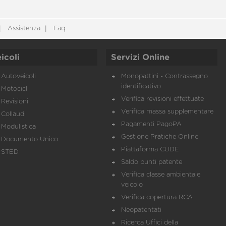
Assistenza
Faq
icoli
Servizi Online
Autoveicoli
Monopattini - Contrassegno
identificativo
Motocicli
Verifica revisioni effettuate
Revisioni
Verifica massa supplementare
Collaudi
Pagamenti PagoPA
Modulistica
Gestione Pratiche Online
Documento Unico
Piattaforma CUDE
STED
Saldo punti patente
Verifica classe ambientale
veicolo
Verifica copertura RCA
Neopatentati
Ricerca Uffici della