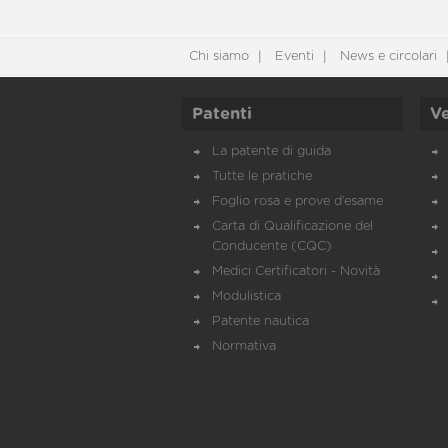
Chi siamo
Eventi
News e circolari
Patenti
Ve
La patente di guida
Tutte le pratiche
Foglio rosa e prove d’esame
Carta di Qualificazione del
Conducente (CQC)
Medici Certificatori - Novità
Modulistica
Patente nautica
Normativa