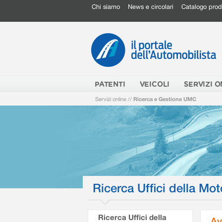
Chi siamo
News e circolari
Catalogo prod
PATENTI
VEICOLI
SERVIZI O
Servizi online
//
Ricerca e Gestione UMC
Ricerca Uffici della Mot
Ricerca Uffici della
Av