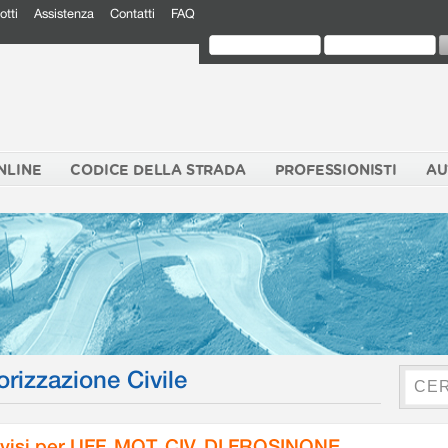
otti
Assistenza
Contatti
FAQ
NLINE
CODICE DELLA STRADA
PROFESSIONISTI
AU
orizzazione Civile
visi per UFF. MOT. CIV. DI FROSINONE