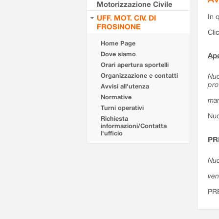
Motorizzazione Civile
In 
UFF. MOT. CIV. DI
FROSINONE
Cli
Home Page
Dove siamo
Ape
Orari apertura sportelli
Organizzazione e contatti
Nuo
pro
Avvisi all'utenza
Normative
mar
Turni operativi
Nuo
Richiesta
informazioni/Contatta
l'ufficio
PR
Nuo
ven
PR