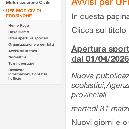
Avvisi per U
Motorizzazione Civile
UFF. MOT. CIV. DI
In questa pagina 
FROSINONE
Home Page
Clicca sul titolo 
Dove siamo
Orari apertura sportelli
Organizzazione e contatti
Apertura sporte
Avvisi all'utenza
dal 01/04/2026
Normative
Turni operativi
Richiesta
Nuova pubblicazio
informazioni/Contatta
l'ufficio
scolastici,Agenz
provinciali
martedì 31 marz
Nuovi giorni e or