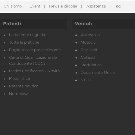
Chi siamo
Eventi
News e circolari
Assistenza
Faq
Patenti
Veicoli
La patente di guida
Autoveicoli
Tutte le pratiche
Motocicli
Foglio rosa e prove d’esame
Revisioni
Carta di Qualificazione del
Collaudi
Conducente (CQC)
Modulistica
Medici Certificatori - Novità
Documento Unico
Modulistica
STED
Patente nautica
Normativa