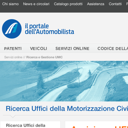
Chi siamo
News e circolari
Catalogo prodotti
Assistenza
Contatti
PATENTI
VEICOLI
SERVIZI ONLINE
CODICE DELL
Servizi online
//
Ricerca e Gestione UMC
Ricerca Uffici della Motorizzazione Civi
Ricerca Uffici della