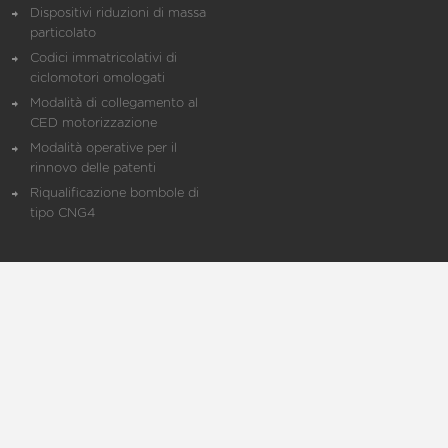
Dispositivi riduzioni di massa
particolato
Codici immatricolativi di
ciclomotori omologati
Modalità di collegamento al
CED motorizzazione
Modalità operative per il
rinnovo delle patenti
Riqualificazione bombole di
tipo CNG4