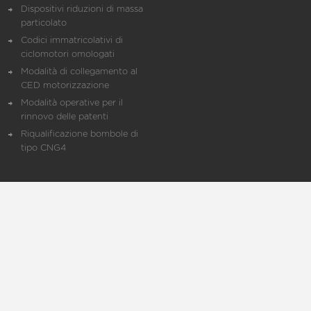
Dispositivi riduzioni di massa
particolato
Codici immatricolativi di
ciclomotori omologati
Modalità di collegamento al
CED motorizzazione
Modalità operative per il
rinnovo delle patenti
Riqualificazione bombole di
tipo CNG4