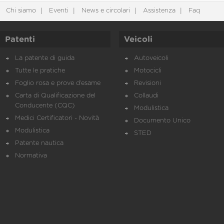
Chi siamo
Eventi
News e circolari
Assistenza
Faq
Patenti
Veicoli
La patente di guida
Autoveicoli
Tutte le pratiche
Motocicli
Foglio rosa e prove d’esame
Revisioni
Carta di Qualificazione del
Collaudi
Conducente (CQC)
Modulistica
Medici Certificatori - Novità
Documento Unico
Modulistica
STED
Patente nautica
Normativa