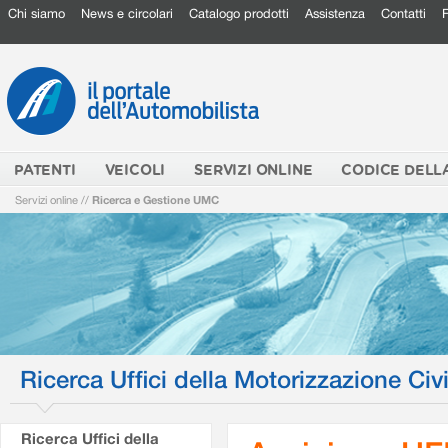
Chi siamo
News e circolari
Catalogo prodotti
Assistenza
Contatti
PATENTI
VEICOLI
SERVIZI ONLINE
CODICE DELL
Servizi online
//
Ricerca e Gestione UMC
Ricerca Uffici della Motorizzazione Civi
Ricerca Uffici della