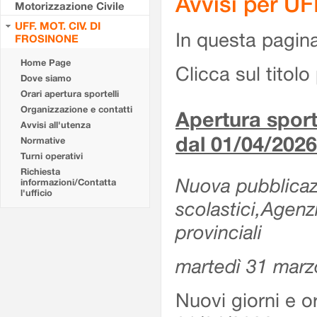
Avvisi per U
Motorizzazione Civile
UFF. MOT. CIV. DI
In questa pagina 
FROSINONE
Home Page
Clicca sul titolo 
Dove siamo
Orari apertura sportelli
Organizzazione e contatti
Apertura sporte
Avvisi all'utenza
dal 01/04/2026
Normative
Turni operativi
Richiesta
Nuova pubblicazio
informazioni/Contatta
l'ufficio
scolastici,Agenz
provinciali
martedì 31 marz
Nuovi giorni e or