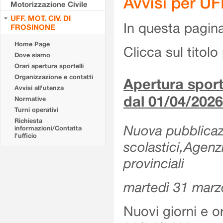
Avvisi per U
Motorizzazione Civile
UFF. MOT. CIV. DI
In questa pagina 
FROSINONE
Home Page
Clicca sul titolo 
Dove siamo
Orari apertura sportelli
Organizzazione e contatti
Apertura sporte
Avvisi all'utenza
dal 01/04/2026
Normative
Turni operativi
Richiesta
Nuova pubblicazio
informazioni/Contatta
l'ufficio
scolastici,Agenz
provinciali
martedì 31 marz
Nuovi giorni e or