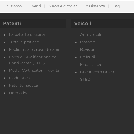
Chi siamo
Eventi
News e circolari
Assistenza
Faq
Patenti
Veicoli
La patente di guida
Autoveicoli
Tutte le pratiche
Motocicli
Foglio rosa e prove d’esame
Revisioni
Carta di Qualificazione del
Collaudi
Conducente (CQC)
Modulistica
Medici Certificatori - Novità
Documento Unico
Modulistica
STED
Patente nautica
Normativa