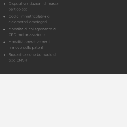
Dispositivi riduzioni di massa
particolato
Codici immatricolativi di
ciclomotori omologati
Modalità di collegamento al
CED motorizzazione
Modalità operative per il
rinnovo delle patenti
Riqualificazione bombole di
tipo CNG4