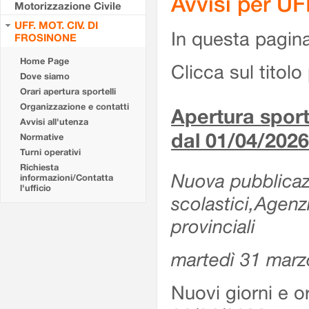
Avvisi per U
Motorizzazione Civile
UFF. MOT. CIV. DI
In questa pagina 
FROSINONE
Home Page
Clicca sul titolo 
Dove siamo
Orari apertura sportelli
Organizzazione e contatti
Apertura sporte
Avvisi all'utenza
dal 01/04/2026
Normative
Turni operativi
Richiesta
Nuova pubblicazio
informazioni/Contatta
l'ufficio
scolastici,Agenz
provinciali
martedì 31 marz
Nuovi giorni e or