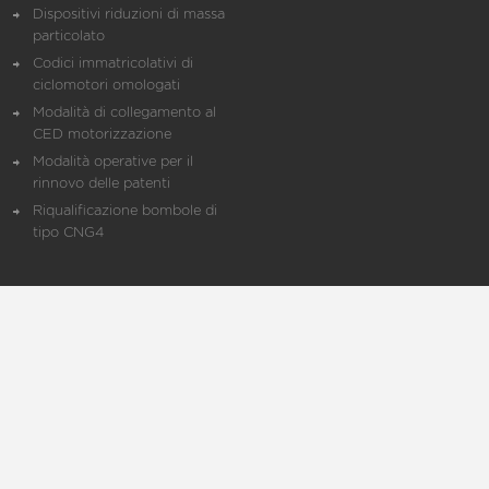
Dispositivi riduzioni di massa
particolato
Codici immatricolativi di
ciclomotori omologati
Modalità di collegamento al
CED motorizzazione
Modalità operative per il
rinnovo delle patenti
Riqualificazione bombole di
tipo CNG4