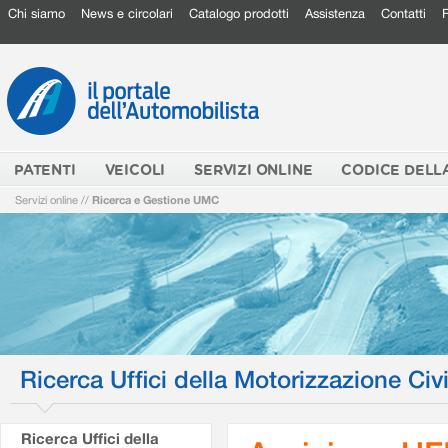
Chi siamo
News e circolari
Catalogo prodotti
Assistenza
Contatti
PATENTI
VEICOLI
SERVIZI ONLINE
CODICE DELL
Servizi online
//
Ricerca e Gestione UMC
Ricerca Uffici della Motorizzazione Civi
Ricerca Uffici della