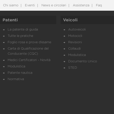
Chi siamo
Eventi
News e circolari
Assistenza
Faq
Patenti
Veicoli
La patente di guida
Autoveicoli
Tutte le pratiche
Motocicli
Foglio rosa e prove d’esame
Revisioni
Carta di Qualificazione del
Collaudi
Conducente (CQC)
Modulistica
Medici Certificatori - Novità
Documento Unico
Modulistica
STED
Patente nautica
Normativa