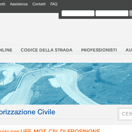
otti
Assistenza
Contatti
FAQ
NLINE
CODICE DELLA STRADA
PROFESSIONISTI
AU
orizzazione Civile
visi per UFF. MOT. CIV. DI FROSINONE