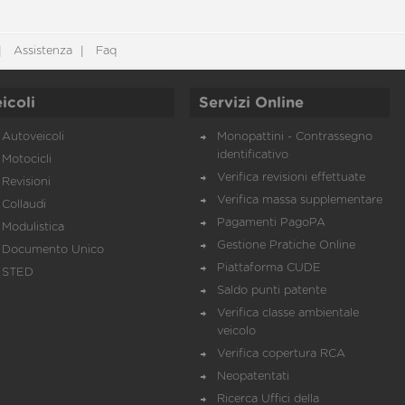
Assistenza
Faq
icoli
Servizi Online
Autoveicoli
Monopattini - Contrassegno
identificativo
Motocicli
Verifica revisioni effettuate
Revisioni
Verifica massa supplementare
Collaudi
Pagamenti PagoPA
Modulistica
Gestione Pratiche Online
Documento Unico
Piattaforma CUDE
STED
Saldo punti patente
Verifica classe ambientale
veicolo
Verifica copertura RCA
Neopatentati
Ricerca Uffici della