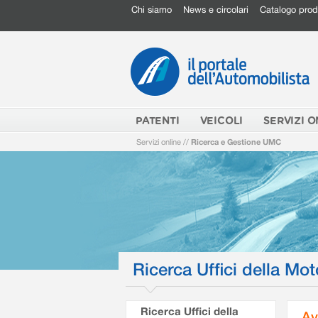
Chi siamo
News e circolari
Catalogo prod
PATENTI
VEICOLI
SERVIZI O
Servizi online
//
Ricerca e Gestione UMC
Ricerca Uffici della Mot
Ricerca Uffici della
Av