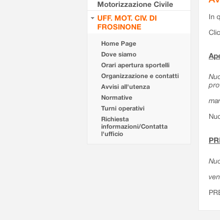
Motorizzazione Civile
In 
UFF. MOT. CIV. DI
FROSINONE
Cli
Home Page
Dove siamo
Ape
Orari apertura sportelli
Organizzazione e contatti
Nuo
pro
Avvisi all'utenza
Normative
mar
Turni operativi
Nuo
Richiesta
informazioni/Contatta
l'ufficio
PR
Nuo
ven
PR