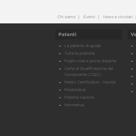
Chi siamo
Eventi
News e circolari
Patenti
Ve
La patente di guida
Tutte le pratiche
Foglio rosa e prove d’esame
Carta di Qualificazione del
Conducente (CQC)
Medici Certificatori - Novità
Modulistica
Patente nautica
Normativa