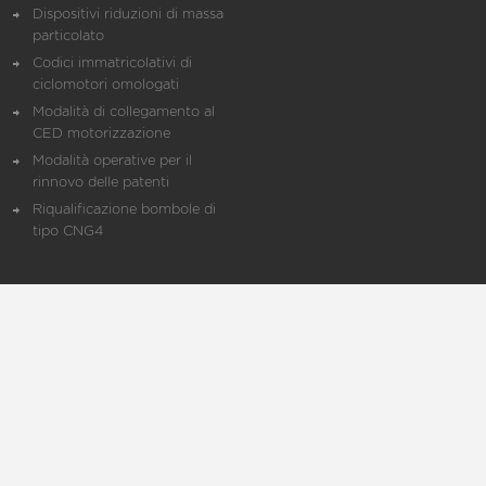
Dispositivi riduzioni di massa
particolato
Codici immatricolativi di
ciclomotori omologati
Modalità di collegamento al
CED motorizzazione
Modalità operative per il
rinnovo delle patenti
Riqualificazione bombole di
tipo CNG4