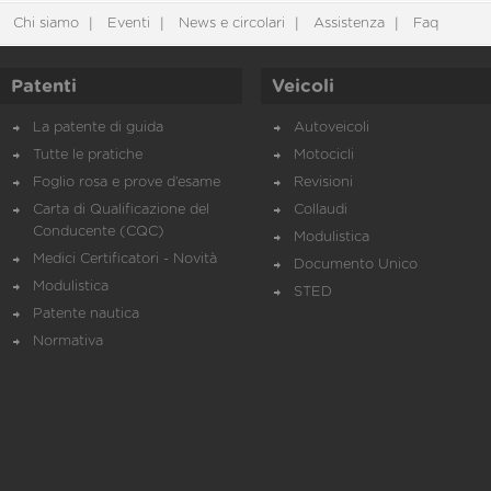
Chi siamo
Eventi
News e circolari
Assistenza
Faq
Patenti
Veicoli
La patente di guida
Autoveicoli
Tutte le pratiche
Motocicli
Foglio rosa e prove d’esame
Revisioni
Carta di Qualificazione del
Collaudi
Conducente (CQC)
Modulistica
Medici Certificatori - Novità
Documento Unico
Modulistica
STED
Patente nautica
Normativa