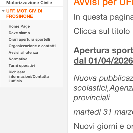
Avvisi per U
Motorizzazione Civile
UFF. MOT. CIV. DI
In questa pagina 
FROSINONE
Home Page
Clicca sul titolo 
Dove siamo
Orari apertura sportelli
Organizzazione e contatti
Apertura sporte
Avvisi all'utenza
dal 01/04/2026
Normative
Turni operativi
Richiesta
Nuova pubblicazio
informazioni/Contatta
l'ufficio
scolastici,Agenz
provinciali
martedì 31 marz
Nuovi giorni e or