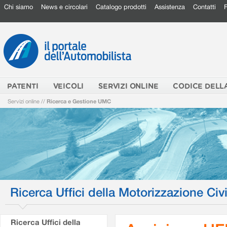
Chi siamo
News e circolari
Catalogo prodotti
Assistenza
Contatti
PATENTI
VEICOLI
SERVIZI ONLINE
CODICE DELL
Servizi online
//
Ricerca e Gestione UMC
Ricerca Uffici della Motorizzazione Civi
Ricerca Uffici della