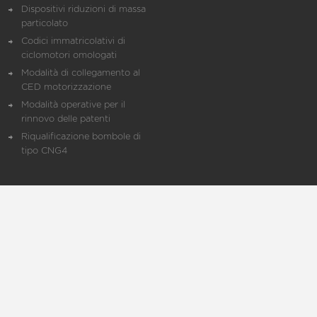
Dispositivi riduzioni di massa
particolato
Codici immatricolativi di
ciclomotori omologati
Modalità di collegamento al
CED motorizzazione
Modalità operative per il
rinnovo delle patenti
Riqualificazione bombole di
tipo CNG4