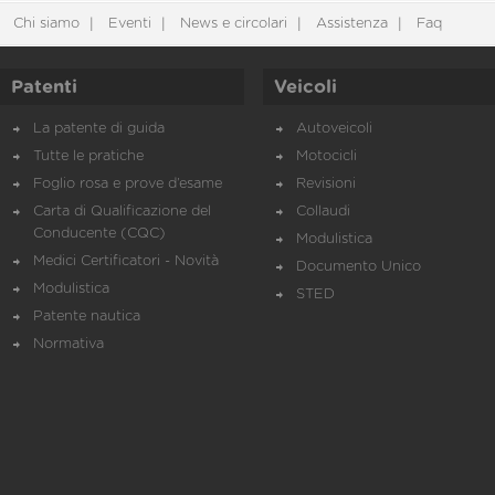
Chi siamo
Eventi
News e circolari
Assistenza
Faq
Patenti
Veicoli
La patente di guida
Autoveicoli
Tutte le pratiche
Motocicli
Foglio rosa e prove d’esame
Revisioni
Carta di Qualificazione del
Collaudi
Conducente (CQC)
Modulistica
Medici Certificatori - Novità
Documento Unico
Modulistica
STED
Patente nautica
Normativa