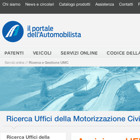
Chi siamo
News e circolari
Catalogo prodotti
Assistenza
Contatti
PATENTI
VEICOLI
SERVIZI ONLINE
CODICE DELL
Servizi online
//
Ricerca e Gestione UMC
Ricerca Uffici della Motorizzazione Civi
Ricerca Uffici della