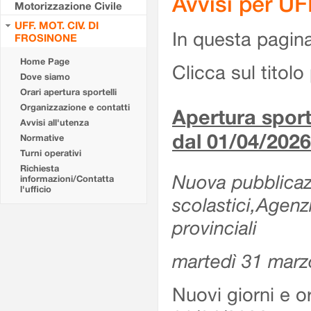
Avvisi per U
Motorizzazione Civile
UFF. MOT. CIV. DI
In questa pagina 
FROSINONE
Home Page
Clicca sul titolo 
Dove siamo
Orari apertura sportelli
Organizzazione e contatti
Apertura sporte
Avvisi all'utenza
dal 01/04/2026
Normative
Turni operativi
Richiesta
Nuova pubblicazio
informazioni/Contatta
l'ufficio
scolastici,Agenz
provinciali
martedì 31 marz
Nuovi giorni e or