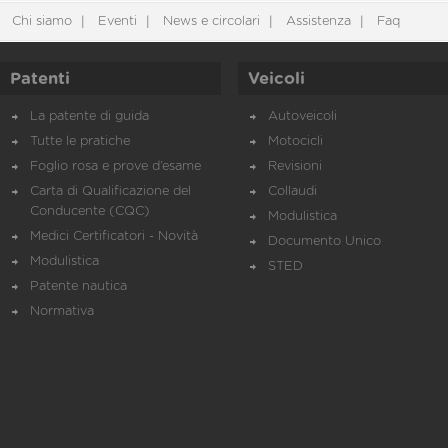
Chi siamo
Eventi
News e circolari
Assistenza
Faq
Patenti
Veicoli
La patente di guida
Autoveicoli
Tutte le pratiche
Motocicli
Foglio rosa e prove d’esame
Revisioni
Carta di Qualificazione del
Collaudi
Conducente (CQC)
Modulistica
Medici Certificatori - Novità
Documento Unico
Modulistica
STED
Patente nautica
Normativa