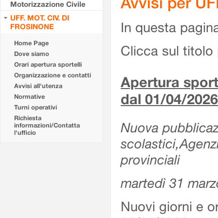
Avvisi per U
Motorizzazione Civile
UFF. MOT. CIV. DI
In questa pagina 
FROSINONE
Home Page
Clicca sul titolo 
Dove siamo
Orari apertura sportelli
Organizzazione e contatti
Apertura sporte
Avvisi all'utenza
dal 01/04/2026
Normative
Turni operativi
Richiesta
Nuova pubblicazio
informazioni/Contatta
l'ufficio
scolastici,Agenz
provinciali
martedì 31 marz
Nuovi giorni e or