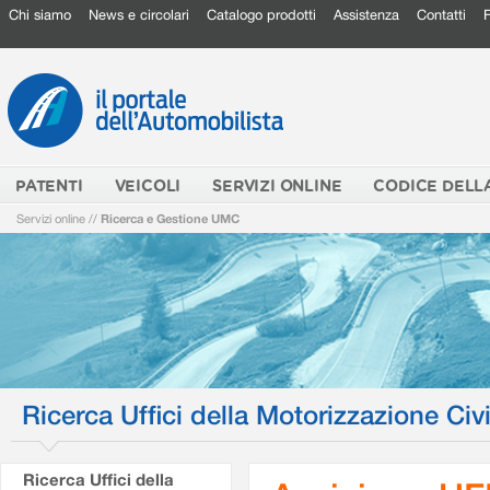
Chi siamo
News e circolari
Catalogo prodotti
Assistenza
Contatti
PATENTI
VEICOLI
SERVIZI ONLINE
CODICE DELL
Servizi online
//
Ricerca e Gestione UMC
Ricerca Uffici della Motorizzazione Civi
Ricerca Uffici della