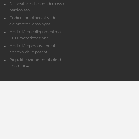
Dispositivi riduzioni di massa
particolato
Codici immatricolativi di
ciclomotori omologati
Modalità di collegamento al
CED motorizzazione
Modalità operative per il
rinnovo delle patenti
Riqualificazione bombole di
tipo CNG4