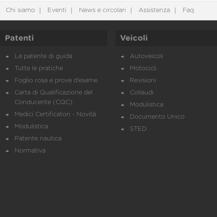
Chi siamo
Eventi
News e circolari
Assistenza
Faq
Patenti
Veicoli
La patente di guida
Autoveicoli
Tutte le pratiche
Motocicli
Foglio rosa e prove d’esame
Revisioni
Carta di Qualificazione del
Collaudi
Conducente (CQC)
Modulistica
Medici Certificatori - Novità
Documento Unico
Modulistica
STED
Patente nautica
Normativa