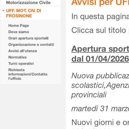
Avvisi per U
Motorizzazione Civile
UFF. MOT. CIV. DI
In questa pagina 
FROSINONE
Home Page
Clicca sul titolo 
Dove siamo
Orari apertura sportelli
Organizzazione e contatti
Apertura sporte
Avvisi all'utenza
dal 01/04/2026
Normative
Turni operativi
Richiesta
Nuova pubblicazio
informazioni/Contatta
l'ufficio
scolastici,Agenz
provinciali
martedì 31 marz
Nuovi giorni e or