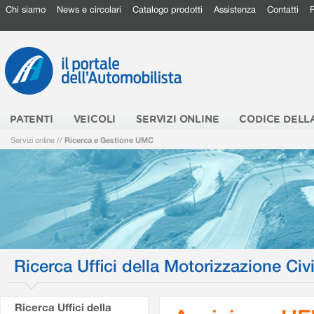
Chi siamo
News e circolari
Catalogo prodotti
Assistenza
Contatti
PATENTI
VEICOLI
SERVIZI ONLINE
CODICE DELL
Servizi online
//
Ricerca e Gestione UMC
Ricerca Uffici della Motorizzazione Civi
Ricerca Uffici della