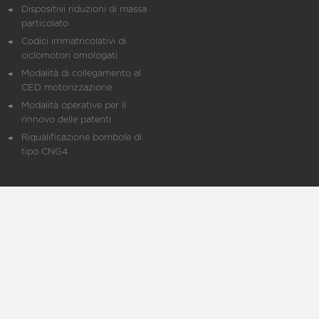
Dispositivi riduzioni di massa
particolato
Codici immatricolativi di
ciclomotori omologati
Modalità di collegamento al
CED motorizzazione
Modalità operative per il
rinnovo delle patenti
Riqualificazione bombole di
tipo CNG4