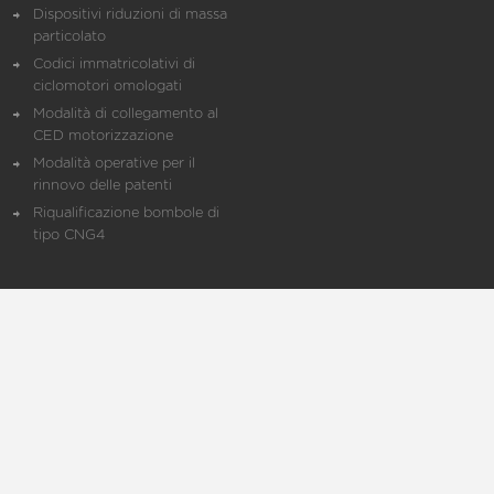
Dispositivi riduzioni di massa
particolato
Codici immatricolativi di
ciclomotori omologati
Modalità di collegamento al
CED motorizzazione
Modalità operative per il
rinnovo delle patenti
Riqualificazione bombole di
tipo CNG4