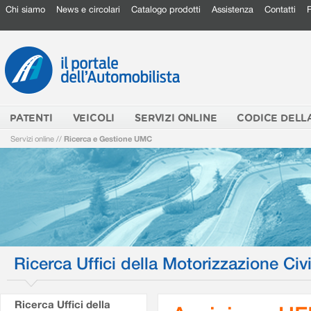
Chi siamo
News e circolari
Catalogo prodotti
Assistenza
Contatti
PATENTI
VEICOLI
SERVIZI ONLINE
CODICE DELL
Servizi online
//
Ricerca e Gestione UMC
Ricerca Uffici della Motorizzazione Civi
Ricerca Uffici della