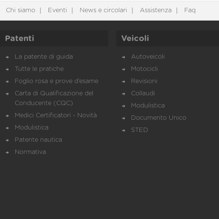
Chi siamo
Eventi
News e circolari
Assistenza
Faq
Patenti
Veicoli
La patente di guida
Autoveicoli
Tutte le pratiche
Motocicli
Foglio rosa e prove d’esame
Revisioni
Carta di Qualificazione del
Collaudi
Conducente (CQC)
Modulistica
Medici Certificatori - Novità
Documento Unico
Modulistica
STED
Patente nautica
Normativa