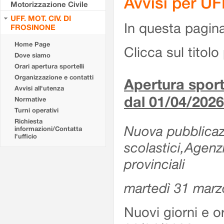
Avvisi per U
Motorizzazione Civile
UFF. MOT. CIV. DI
In questa pagina 
FROSINONE
Home Page
Clicca sul titolo 
Dove siamo
Orari apertura sportelli
Organizzazione e contatti
Apertura sporte
Avvisi all'utenza
dal 01/04/2026
Normative
Turni operativi
Richiesta
Nuova pubblicazio
informazioni/Contatta
l'ufficio
scolastici,Agenz
provinciali
martedì 31 marz
Nuovi giorni e or