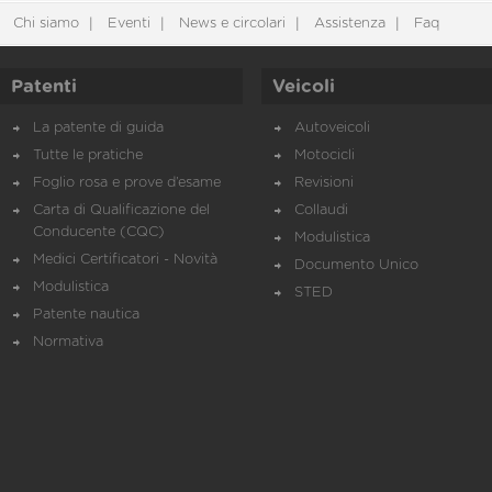
Chi siamo
Eventi
News e circolari
Assistenza
Faq
Patenti
Veicoli
La patente di guida
Autoveicoli
Tutte le pratiche
Motocicli
Foglio rosa e prove d’esame
Revisioni
Carta di Qualificazione del
Collaudi
Conducente (CQC)
Modulistica
Medici Certificatori - Novità
Documento Unico
Modulistica
STED
Patente nautica
Normativa