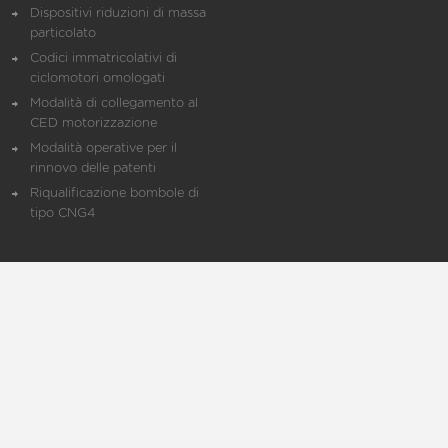
Dispositivi riduzioni di massa
particolato
Codici immatricolativi di
ciclomotori omologati
Modalità di collegamento al
CED motorizzazione
Modalità operative per il
rinnovo delle patenti
Riqualificazione bombole di
tipo CNG4