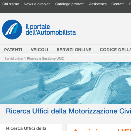
Chi siamo
News e circolari
Catalogo prodotti
Assistenza
Contatti
PATENTI
VEICOLI
SERVIZI ONLINE
CODICE DELL
Servizi online
//
Ricerca e Gestione UMC
Ricerca Uffici della Motorizzazione Civi
Ricerca Uffici della