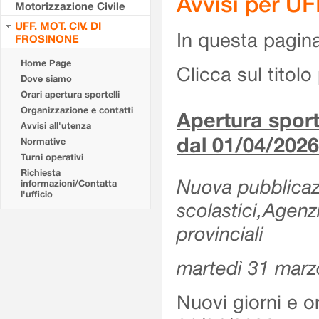
Avvisi per U
Motorizzazione Civile
UFF. MOT. CIV. DI
In questa pagina 
FROSINONE
Home Page
Clicca sul titolo 
Dove siamo
Orari apertura sportelli
Organizzazione e contatti
Apertura sporte
Avvisi all'utenza
dal 01/04/2026
Normative
Turni operativi
Richiesta
Nuova pubblicazio
informazioni/Contatta
l'ufficio
scolastici,Agenz
provinciali
martedì 31 marz
Nuovi giorni e or