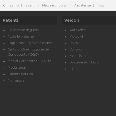
Chi siamo
Eventi
News e circolari
Assistenza
Faq
Patenti
Veicoli
La patente di guida
Autoveicoli
Tutte le pratiche
Motocicli
Foglio rosa e prove d’esame
Revisioni
Carta di Qualificazione del
Collaudi
Conducente (CQC)
Modulistica
Medici Certificatori - Novità
Documento Unico
Modulistica
STED
Patente nautica
Normativa