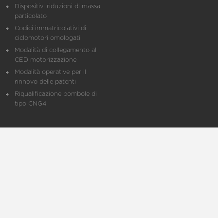
Dispositivi riduzioni di massa
particolato
Codici immatricolativi di
ciclomotori omologati
Modalità di collegamento al
CED motorizzazione
Modalità operative per il
rinnovo delle patenti
Riqualificazione bombole di
tipo CNG4