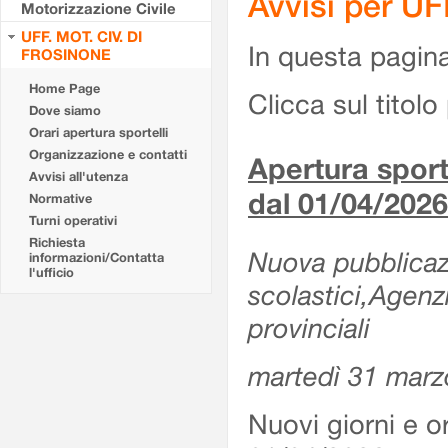
Avvisi per U
Motorizzazione Civile
UFF. MOT. CIV. DI
In questa pagina 
FROSINONE
Home Page
Clicca sul titolo 
Dove siamo
Orari apertura sportelli
Organizzazione e contatti
Apertura sporte
Avvisi all'utenza
dal 01/04/2026
Normative
Turni operativi
Richiesta
Nuova pubblicazio
informazioni/Contatta
l'ufficio
scolastici,Agenz
provinciali
martedì 31 marz
Nuovi giorni e or