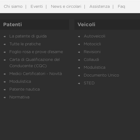
Chi siamo
Eventi
News e circolari
Assistenza
Faq
Patenti
Veicoli
La patente di guida
Autoveicoli
Tutte le pratiche
Motocicli
Foglio rosa e prove d’esame
Revisioni
Carta di Qualificazione del
Collaudi
Conducente (CQC)
Modulistica
Medici Certificatori - Novità
Documento Unico
Modulistica
STED
Patente nautica
Normativa