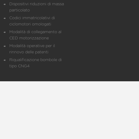
Dispositivi riduzioni di massa
particolato
Codici immatricolativi di
ciclomotori omologati
Modalità di collegamento al
CED motorizzazione
Modalità operative per il
rinnovo delle patenti
Riqualificazione bombole di
tipo CNG4