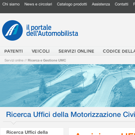
Chi siamo
News e circolari
Catalogo prodotti
Assistenza
Contatti
PATENTI
VEICOLI
SERVIZI ONLINE
CODICE DELL
Servizi online
//
Ricerca e Gestione UMC
Ricerca Uffici della Motorizzazione Civi
Ricerca Uffici della