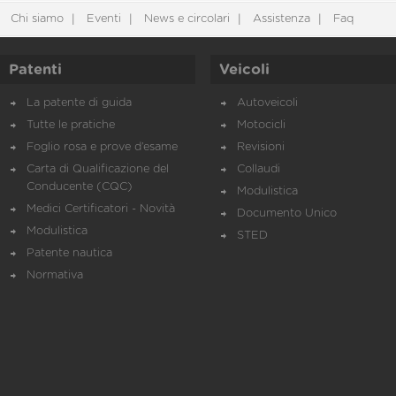
Chi siamo
Eventi
News e circolari
Assistenza
Faq
Patenti
Veicoli
La patente di guida
Autoveicoli
Tutte le pratiche
Motocicli
Foglio rosa e prove d’esame
Revisioni
Carta di Qualificazione del
Collaudi
Conducente (CQC)
Modulistica
Medici Certificatori - Novità
Documento Unico
Modulistica
STED
Patente nautica
Normativa