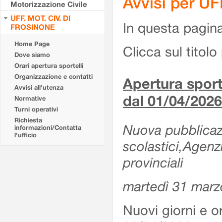
Avvisi per U
Motorizzazione Civile
UFF. MOT. CIV. DI
In questa pagina 
FROSINONE
Home Page
Clicca sul titolo 
Dove siamo
Orari apertura sportelli
Organizzazione e contatti
Apertura sporte
Avvisi all'utenza
dal 01/04/2026
Normative
Turni operativi
Richiesta
Nuova pubblicazio
informazioni/Contatta
l'ufficio
scolastici,Agenz
provinciali
martedì 31 marz
Nuovi giorni e or