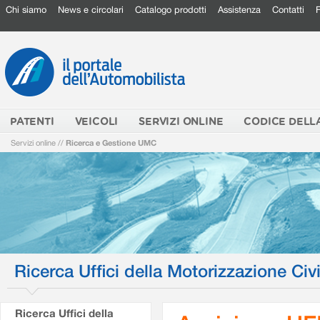
Chi siamo
News e circolari
Catalogo prodotti
Assistenza
Contatti
PATENTI
VEICOLI
SERVIZI ONLINE
CODICE DELL
Servizi online
//
Ricerca e Gestione UMC
Ricerca Uffici della Motorizzazione Civi
Ricerca Uffici della