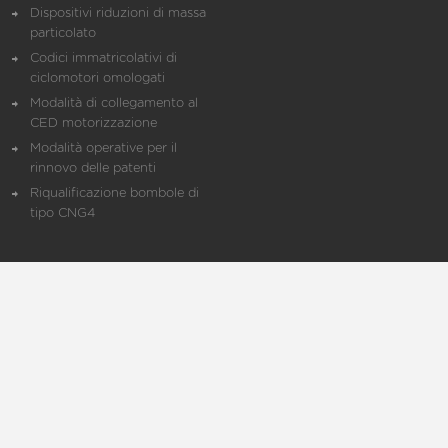
Dispositivi riduzioni di massa
particolato
Codici immatricolativi di
ciclomotori omologati
Modalità di collegamento al
CED motorizzazione
Modalità operative per il
rinnovo delle patenti
Riqualificazione bombole di
tipo CNG4