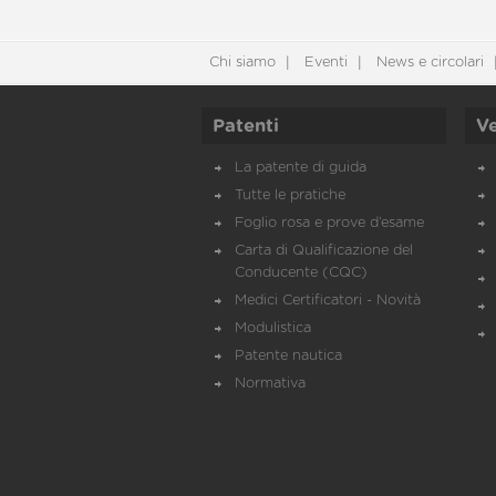
Chi siamo
Eventi
News e circolari
Patenti
Ve
La patente di guida
Tutte le pratiche
Foglio rosa e prove d’esame
Carta di Qualificazione del
Conducente (CQC)
Medici Certificatori - Novità
Modulistica
Patente nautica
Normativa