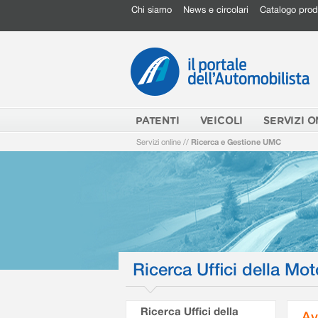
Chi siamo
News e circolari
Catalogo prod
PATENTI
VEICOLI
SERVIZI O
Servizi online
//
Ricerca e Gestione UMC
Ricerca Uffici della Mot
Ricerca Uffici della
Av