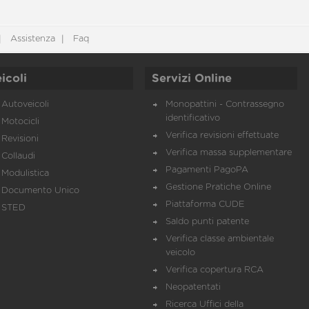
Assistenza
Faq
icoli
Servizi Online
Autoveicoli
Monopattini - Contrassegno
identificativo
Motocicli
Verifica revisioni effettuate
Revisioni
Verifica massa supplementare
Collaudi
Pagamenti PagoPA
Modulistica
Gestione Pratiche Online
Documento Unico
Piattaforma CUDE
STED
Saldo punti patente
Verifica classe ambientale
veicolo
Verifica copertura RCA
Neopatentati
Ricerca Uffici della