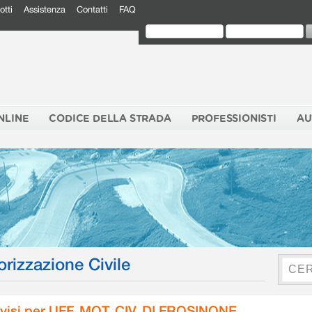
otti
Assistenza
Contatti
FAQ
NLINE
CODICE DELLA STRADA
PROFESSIONISTI
AU
orizzazione Civile
visi per UFF. MOT. CIV. DI FROSINONE