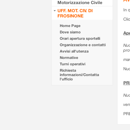
Motorizzazione Civile
In 
UFF. MOT. CIV. DI
FROSINONE
Cli
Home Page
Dove siamo
Ape
Orari apertura sportelli
Organizzazione e contatti
Nuo
pro
Avvisi all'utenza
Normative
mar
Turni operativi
Nuo
Richiesta
informazioni/Contatta
l'ufficio
PR
Nuo
ven
PR