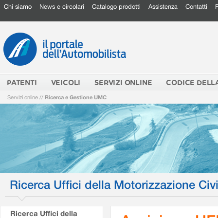
Chi siamo
News e circolari
Catalogo prodotti
Assistenza
Contatti
PATENTI
VEICOLI
SERVIZI ONLINE
CODICE DELL
Servizi online
//
Ricerca e Gestione UMC
Ricerca Uffici della Motorizzazione Civi
Ricerca Uffici della