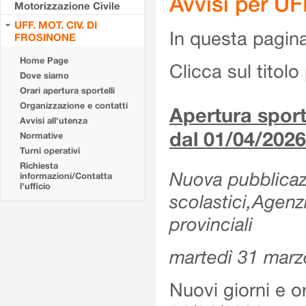
Avvisi per U
Motorizzazione Civile
UFF. MOT. CIV. DI
In questa pagina 
FROSINONE
Home Page
Clicca sul titolo 
Dove siamo
Orari apertura sportelli
Organizzazione e contatti
Apertura sporte
Avvisi all'utenza
dal 01/04/2026
Normative
Turni operativi
Richiesta
Nuova pubblicazio
informazioni/Contatta
l'ufficio
scolastici,Agenz
provinciali
martedì 31 marz
Nuovi giorni e or