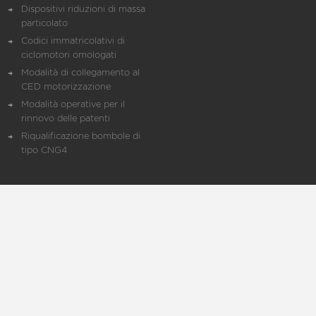
Dispositivi riduzioni di massa
particolato
Codici immatricolativi di
ciclomotori omologati
Modalità di collegamento al
CED motorizzazione
Modalità operative per il
rinnovo delle patenti
Riqualificazione bombole di
tipo CNG4