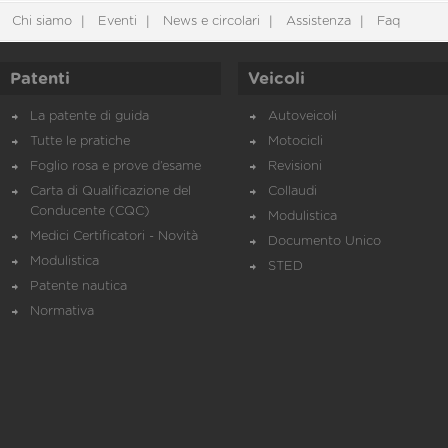
Chi siamo
Eventi
News e circolari
Assistenza
Faq
Patenti
Veicoli
La patente di guida
Autoveicoli
Tutte le pratiche
Motocicli
Foglio rosa e prove d’esame
Revisioni
Carta di Qualificazione del
Collaudi
Conducente (CQC)
Modulistica
Medici Certificatori - Novità
Documento Unico
Modulistica
STED
Patente nautica
Normativa