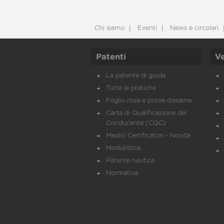
Chi siamo
Eventi
News e circolari
Patenti
Ve
La patente di guida
Tutte le pratiche
Foglio rosa e prove d’esame
Carta di Qualificazione del
Conducente (CQC)
Medici Certificatori - Novità
Modulistica
Patente nautica
Normativa