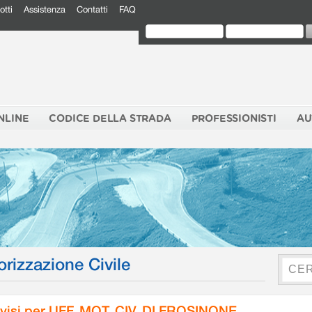
otti
Assistenza
Contatti
FAQ
NLINE
CODICE DELLA STRADA
PROFESSIONISTI
AU
orizzazione Civile
visi per UFF. MOT. CIV. DI FROSINONE