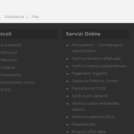
Assistenza
Faq
icoli
Servizi Online
Autoveicoli
Monopattini - Contrassegno
identificativo
Motocicli
Verifica revisioni effettuate
Revisioni
Verifica massa supplementare
Collaudi
Pagamenti PagoPA
Modulistica
Gestione Pratiche Online
Documento Unico
Piattaforma CUDE
STED
Saldo punti patente
Verifica classe ambientale
veicolo
Verifica copertura RCA
Neopatentati
Ricerca Uffici della