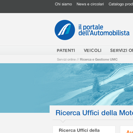
Chi siamo
News e circolari
Catalogo prod
PATENTI
VEICOLI
SERVIZI O
Servizi online
//
Ricerca e Gestione UMC
Ricerca Uffici della Mot
Ricerca Uffici della
Av