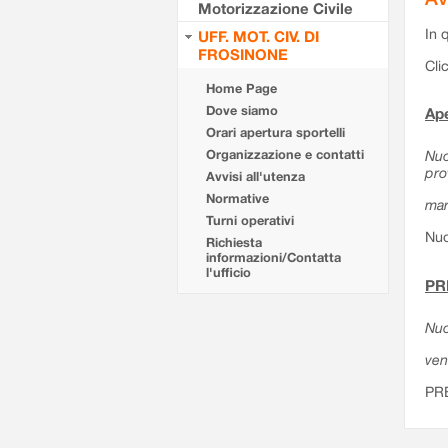
Motorizzazione Civile
In 
UFF. MOT. CIV. DI
FROSINONE
Cli
Home Page
Dove siamo
Ape
Orari apertura sportelli
Organizzazione e contatti
Nuo
pro
Avvisi all'utenza
Normative
mar
Turni operativi
Nuo
Richiesta
informazioni/Contatta
l'ufficio
PR
Nuo
ven
PR