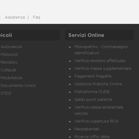
Assistenza
Faq
icoli
Servizi Online
Autoveicoli
Monopattini - Contrassegno
identificativo
Motocicli
Verifica revisioni effettuate
Revisioni
Verifica massa supplementare
Collaudi
Pagamenti PagoPA
Modulistica
Gestione Pratiche Online
Documento Unico
Piattaforma CUDE
STED
Saldo punti patente
Verifica classe ambientale
veicolo
Verifica copertura RCA
Neopatentati
Ricerca Uffici della