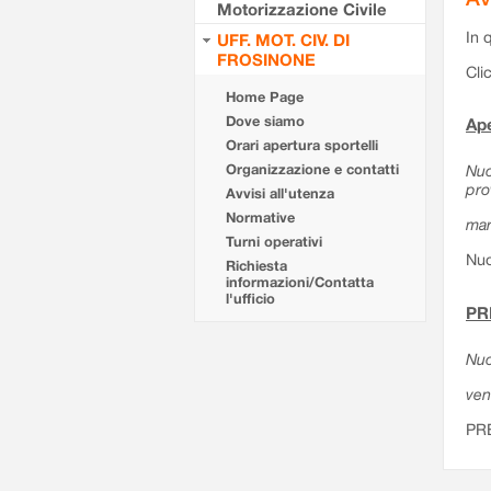
Motorizzazione Civile
In 
UFF. MOT. CIV. DI
FROSINONE
Cli
Home Page
Dove siamo
Ape
Orari apertura sportelli
Organizzazione e contatti
Nuo
pro
Avvisi all'utenza
Normative
mar
Turni operativi
Nuo
Richiesta
informazioni/Contatta
l'ufficio
PR
Nuo
ven
PR