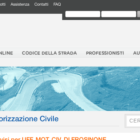
otti
Assistenza
Contatti
FAQ
NLINE
CODICE DELLA STRADA
PROFESSIONISTI
AU
orizzazione Civile
visi per UFF. MOT. CIV. DI FROSINONE