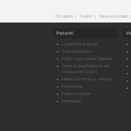
Chi siamo
Eventi
News e circolari
Patenti
Ve
La patente di guida
Tutte le pratiche
Foglio rosa e prove d’esame
Carta di Qualificazione del
Conducente (CQC)
Medici Certificatori - Novità
Modulistica
Patente nautica
Normativa