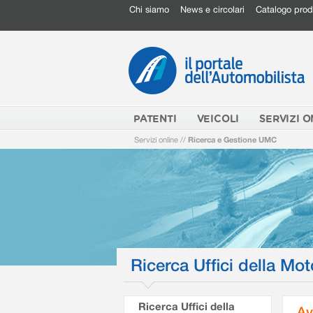
Chi siamo
News e circolari
Catalogo prod
PATENTI
VEICOLI
SERVIZI O
Servizi online
//
Ricerca e Gestione UMC
Ricerca Uffici della Mot
Ricerca Uffici della
Av