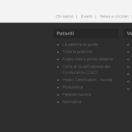
Chi siamo
Eventi
News e circolari
Patenti
Ve
La patente di guida
Tutte le pratiche
Foglio rosa e prove d’esame
Carta di Qualificazione del
Conducente (CQC)
Medici Certificatori - Novità
Modulistica
Patente nautica
Normativa