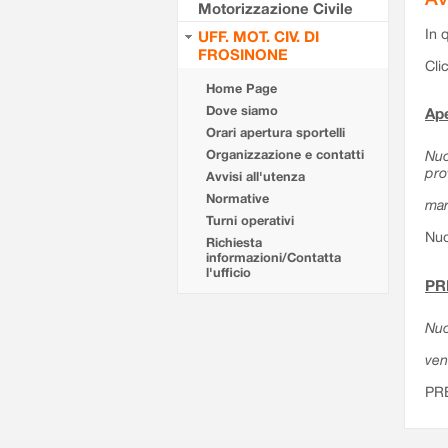
Motorizzazione Civile
In 
UFF. MOT. CIV. DI
FROSINONE
Cli
Home Page
Dove siamo
Ape
Orari apertura sportelli
Organizzazione e contatti
Nuo
pro
Avvisi all'utenza
Normative
mar
Turni operativi
Nuo
Richiesta
informazioni/Contatta
l'ufficio
PR
Nuo
ven
PR