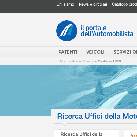
Chi siamo
News e circolari
Catalogo prod
PATENTI
VEICOLI
SERVIZI O
Servizi online
//
Ricerca e Gestione UMC
Ricerca Uffici della Mot
Ricerca Uffici della
Av