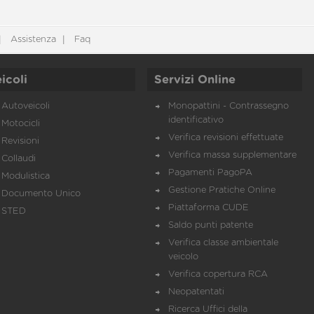
Assistenza
Faq
icoli
Servizi Online
Autoveicoli
Monopattini - Contrassegno
identificativo
Motocicli
Verifica revisioni effettuate
Revisioni
Verifica massa supplementare
Collaudi
Pagamenti PagoPA
Modulistica
Gestione Pratiche Online
Documento Unico
Piattaforma CUDE
STED
Saldo punti patente
Verifica classe ambientale
veicolo
Verifica copertura RCA
Neopatentati
Ricerca Uffici della