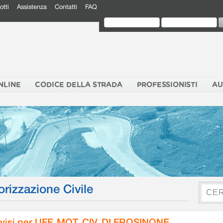
otti
Assistenza
Contatti
FAQ
NLINE
CODICE DELLA STRADA
PROFESSIONISTI
AU
orizzazione Civile
visi per UFF. MOT. CIV. DI FROSINONE