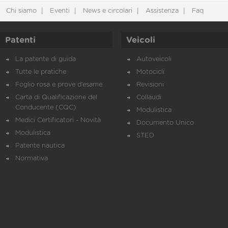
Chi siamo
Eventi
News e circolari
Assistenza
Faq
Patenti
Veicoli
La patente di guida
Autoveicoli
Tutte le pratiche
Motocicli
Foglio rosa e prove d’esame
Revisioni
Carta di Qualificazione del
Collaudi
Conducente (CQC)
Modulistica
Medici Certificatori - Novità
Documento Unico
Modulistica
STED
Patente nautica
Normativa