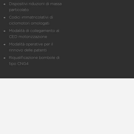
Dispositivi riduzioni di massa
particolato
Codici immatricolativi di
ciclomotori omologati
Modalità di collegamento al
CED motorizzazione
Modalità operative per il
rinnovo delle patenti
Riqualificazione bombole di
tipo CNG4