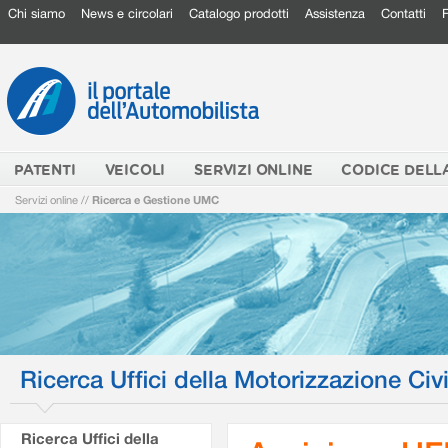
Chi siamo
News e circolari
Catalogo prodotti
Assistenza
Contatti
PATENTI
VEICOLI
SERVIZI ONLINE
CODICE DELL
Servizi online
//
Ricerca e Gestione UMC
Ricerca Uffici della Motorizzazione Civi
Ricerca Uffici della