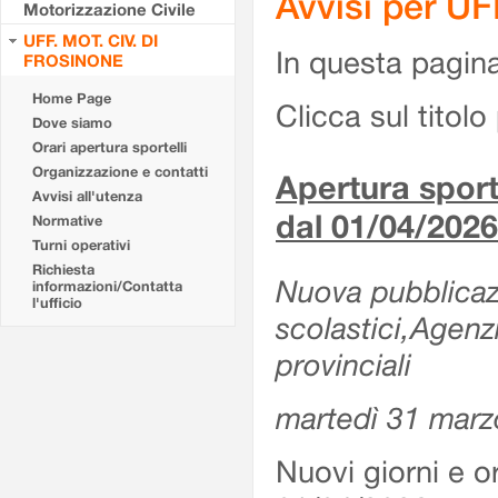
Avvisi per U
Motorizzazione Civile
UFF. MOT. CIV. DI
In questa pagina 
FROSINONE
Home Page
Clicca sul titolo 
Dove siamo
Orari apertura sportelli
Organizzazione e contatti
Apertura sporte
Avvisi all'utenza
dal 01/04/2026
Normative
Turni operativi
Richiesta
Nuova pubblicazio
informazioni/Contatta
l'ufficio
scolastici,Agenz
provinciali
martedì 31 marz
Nuovi giorni e or