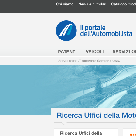
Chi siamo
News e circolari
Catalogo prod
PATENTI
VEICOLI
SERVIZI O
Servizi online
//
Ricerca e Gestione UMC
Ricerca Uffici della Mot
Ricerca Uffici della
Av