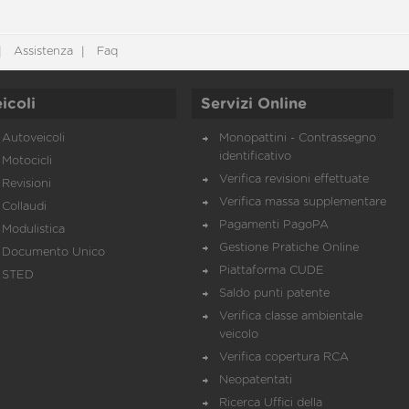
Assistenza
Faq
icoli
Servizi Online
Autoveicoli
Monopattini - Contrassegno
identificativo
Motocicli
Verifica revisioni effettuate
Revisioni
Verifica massa supplementare
Collaudi
Pagamenti PagoPA
Modulistica
Gestione Pratiche Online
Documento Unico
Piattaforma CUDE
STED
Saldo punti patente
Verifica classe ambientale
veicolo
Verifica copertura RCA
Neopatentati
Ricerca Uffici della