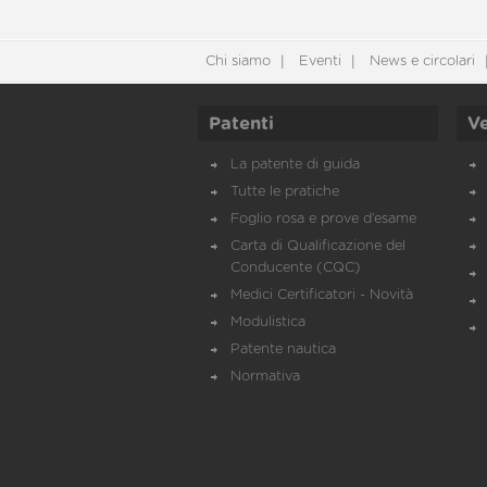
Chi siamo
Eventi
News e circolari
Patenti
Ve
La patente di guida
Tutte le pratiche
Foglio rosa e prove d’esame
Carta di Qualificazione del
Conducente (CQC)
Medici Certificatori - Novità
Modulistica
Patente nautica
Normativa