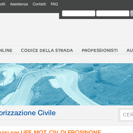
otti
Assistenza
Contatti
FAQ
NLINE
CODICE DELLA STRADA
PROFESSIONISTI
AU
orizzazione Civile
visi per UFF. MOT. CIV. DI FROSINONE