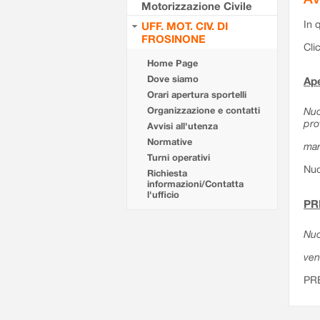
Motorizzazione Civile
In 
UFF. MOT. CIV. DI
FROSINONE
Cli
Home Page
Dove siamo
Ape
Orari apertura sportelli
Organizzazione e contatti
Nuo
pro
Avvisi all'utenza
Normative
mar
Turni operativi
Nuo
Richiesta
informazioni/Contatta
l'ufficio
PR
Nuo
ven
PR