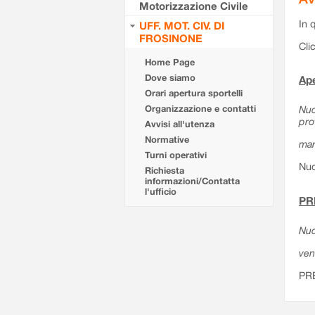
Motorizzazione Civile
In 
UFF. MOT. CIV. DI
FROSINONE
Cli
Home Page
Dove siamo
Ape
Orari apertura sportelli
Organizzazione e contatti
Nuo
pro
Avvisi all'utenza
Normative
mar
Turni operativi
Nuo
Richiesta
informazioni/Contatta
l'ufficio
PR
Nuo
ven
PR