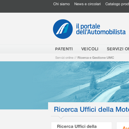
Chi siamo
News e circolari
Catalogo prod
PATENTI
VEICOLI
SERVIZI O
Servizi online
//
Ricerca e Gestione UMC
Ricerca Uffici della Mot
Ricerca Uffici della
Av