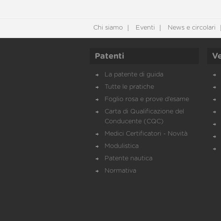
Chi siamo
Eventi
News e circolari
Patenti
Ve
La patente di guida
Tutte le pratiche
Foglio rosa e prove d’esame
Carta di Qualificazione del
Conducente (CQC)
Medici Certificatori - Novità
Modulistica
Patente nautica
Normativa