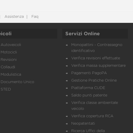
Assistenza
Faq
icoli
Servizi Online
Autoveicoli
Monopattini - Contrassegno
identificativo
Motocicli
Verifica revisioni effettuate
Revisioni
Verifica massa supplementare
Collaudi
Pagamenti PagoPA
Modulistica
Gestione Pratiche Online
Documento Unico
Piattaforma CUDE
STED
Saldo punti patente
Verifica classe ambientale
veicolo
Verifica copertura RCA
Neopatentati
Ricerca Uffici della