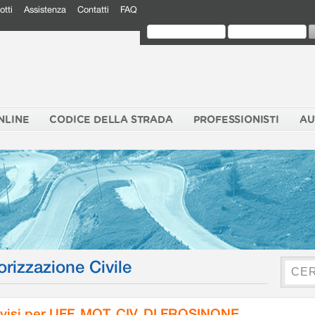
otti
Assistenza
Contatti
FAQ
NLINE
CODICE DELLA STRADA
PROFESSIONISTI
AU
orizzazione Civile
visi per UFF. MOT. CIV. DI FROSINONE