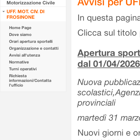
Avvisi per U
Motorizzazione Civile
UFF. MOT. CIV. DI
In questa pagina 
FROSINONE
Home Page
Clicca sul titolo 
Dove siamo
Orari apertura sportelli
Organizzazione e contatti
Apertura sporte
Avvisi all'utenza
dal 01/04/2026
Normative
Turni operativi
Richiesta
Nuova pubblicazio
informazioni/Contatta
l'ufficio
scolastici,Agenz
provinciali
martedì 31 marz
Nuovi giorni e or