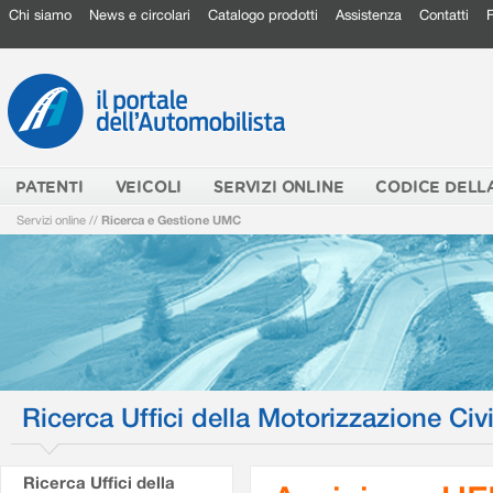
Chi siamo
News e circolari
Catalogo prodotti
Assistenza
Contatti
PATENTI
VEICOLI
SERVIZI ONLINE
CODICE DELL
Servizi online
//
Ricerca e Gestione UMC
Ricerca Uffici della Motorizzazione Civi
Ricerca Uffici della