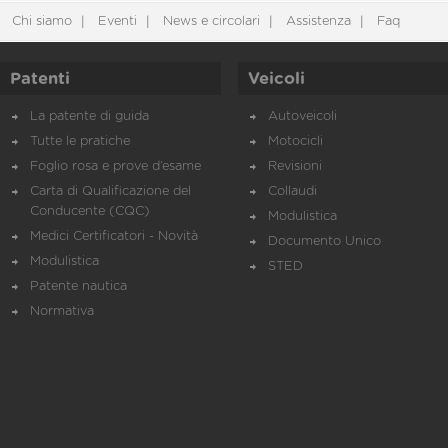
Chi siamo
Eventi
News e circolari
Assistenza
Faq
Patenti
Veicoli
La patente di guida
Autoveicoli
Tutte le pratiche
Motocicli
Foglio rosa e prove d’esame
Revisioni
Carta di Qualificazione del
Collaudi
Conducente (CQC)
Modulistica
Medici Certificatori - Novità
Documento Unico
Modulistica
STED
Patente nautica
Normativa