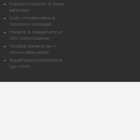
Dispositivi riduzioni di massa
particolato
Codici immatricolativi di
ciclomotori omologati
Modalità di collegamento al
CED motorizzazione
Modalità operative per il
rinnovo delle patenti
Riqualificazione bombole di
tipo CNG4