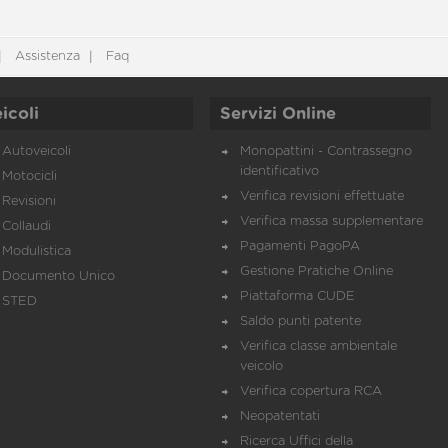
Assistenza
Faq
icoli
Servizi Online
Autoveicoli
Monopattini - Contrassegno
identificativo
Motocicli
Verifica revisioni effettuate
Revisioni
Verifica massa supplementare
Collaudi
Pagamenti PagoPA
Modulistica
Gestione Pratiche Online
Documento Unico
Piattaforma CUDE
STED
Saldo punti patente
Verifica classe ambientale
veicolo
Verifica copertura RCA
Neopatentati
Ricerca Uffici della