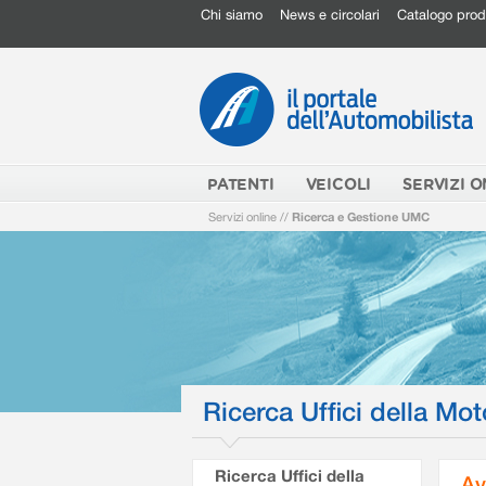
Chi siamo
News e circolari
Catalogo prod
PATENTI
VEICOLI
SERVIZI O
Servizi online
//
Ricerca e Gestione UMC
Ricerca Uffici della Mot
Ricerca Uffici della
Av