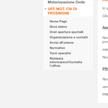
Motorizzazione Civile
In 
UFF. MOT. CIV. DI
FROSINONE
Cli
Home Page
Dove siamo
Ape
Orari apertura sportelli
Organizzazione e contatti
Nuo
pro
Avvisi all'utenza
Normative
mar
Turni operativi
Nuo
Richiesta
informazioni/Contatta
l'ufficio
PR
Nuo
ven
PR