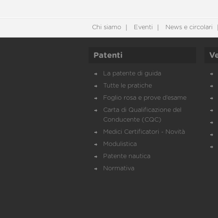
Chi siamo
Eventi
News e circolari
Patenti
Ve
La patente di guida
Tutte le pratiche
Foglio rosa e prove d’esame
Carta di Qualificazione del
Conducente (CQC)
Medici Certificatori - Novità
Modulistica
Patente nautica
Normativa