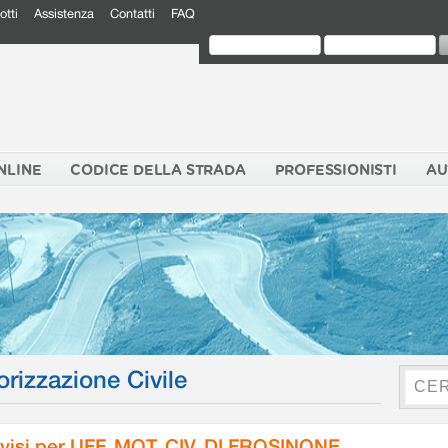
otti
Assistenza
Contatti
FAQ
NLINE
CODICE DELLA STRADA
PROFESSIONISTI
AU
orizzazione Civile
visi per UFF. MOT. CIV. DI FROSINONE