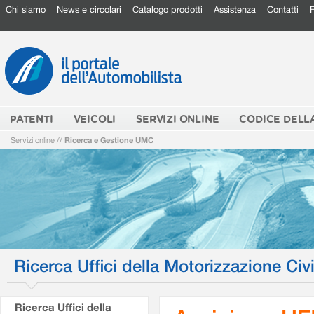
Chi siamo
News e circolari
Catalogo prodotti
Assistenza
Contatti
PATENTI
VEICOLI
SERVIZI ONLINE
CODICE DELL
Servizi online
//
Ricerca e Gestione UMC
Ricerca Uffici della Motorizzazione Civi
Ricerca Uffici della