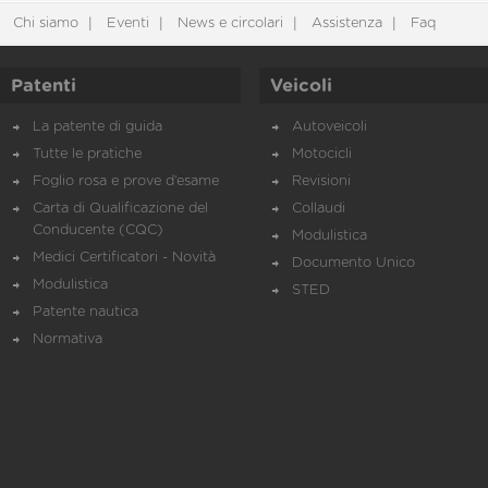
Chi siamo
Eventi
News e circolari
Assistenza
Faq
Patenti
Veicoli
La patente di guida
Autoveicoli
Tutte le pratiche
Motocicli
Foglio rosa e prove d’esame
Revisioni
Carta di Qualificazione del
Collaudi
Conducente (CQC)
Modulistica
Medici Certificatori - Novità
Documento Unico
Modulistica
STED
Patente nautica
Normativa