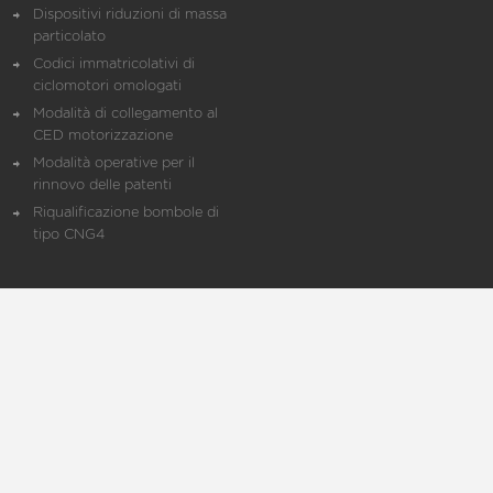
Dispositivi riduzioni di massa
particolato
Codici immatricolativi di
ciclomotori omologati
Modalità di collegamento al
CED motorizzazione
Modalità operative per il
rinnovo delle patenti
Riqualificazione bombole di
tipo CNG4