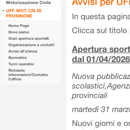
Avvisi per U
Motorizzazione Civile
UFF. MOT. CIV. DI
In questa pagina 
FROSINONE
Home Page
Clicca sul titolo 
Dove siamo
Orari apertura sportelli
Organizzazione e contatti
Apertura sporte
Avvisi all'utenza
dal 01/04/2026
Normative
Turni operativi
Richiesta
Nuova pubblicazio
informazioni/Contatta
l'ufficio
scolastici,Agenz
provinciali
martedì 31 marz
Nuovi giorni e or