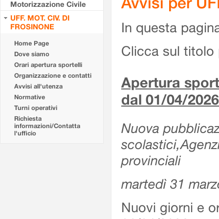
Avvisi per U
Motorizzazione Civile
UFF. MOT. CIV. DI
In questa pagina 
FROSINONE
Home Page
Clicca sul titolo 
Dove siamo
Orari apertura sportelli
Organizzazione e contatti
Apertura sporte
Avvisi all'utenza
dal 01/04/2026
Normative
Turni operativi
Richiesta
Nuova pubblicazio
informazioni/Contatta
l'ufficio
scolastici,Agenz
provinciali
martedì 31 marz
Nuovi giorni e or