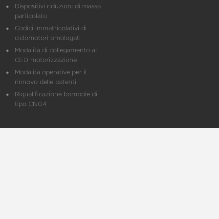
Dispositivi riduzioni di massa
particolato
Codici immatricolativi di
ciclomotori omologati
Modalità di collegamento al
CED motorizzazione
Modalità operative per il
rinnovo delle patenti
Riqualificazione bombole di
tipo CNG4