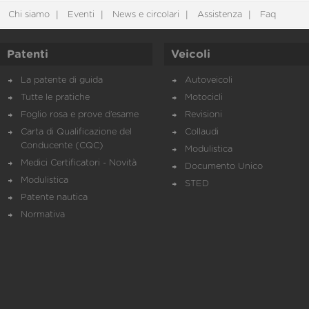
Chi siamo
Eventi
News e circolari
Assistenza
Faq
Patenti
Veicoli
La patente di guida
Autoveicoli
Tutte le pratiche
Motocicli
Foglio rosa e prove d’esame
Revisioni
Carta di Qualificazione del
Collaudi
Conducente (CQC)
Modulistica
Medici Certificatori - Novità
Documento Unico
Modulistica
STED
Patente nautica
Normativa