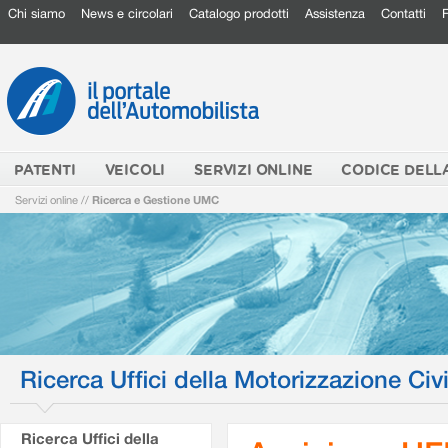
Chi siamo
News e circolari
Catalogo prodotti
Assistenza
Contatti
PATENTI
VEICOLI
SERVIZI ONLINE
CODICE DELL
Servizi online
//
Ricerca e Gestione UMC
Ricerca Uffici della Motorizzazione Civi
Ricerca Uffici della