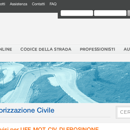
otti
Assistenza
Contatti
FAQ
NLINE
CODICE DELLA STRADA
PROFESSIONISTI
AU
orizzazione Civile
visi per UFF. MOT. CIV. DI FROSINONE