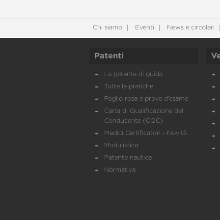
Chi siamo
Eventi
News e circolari
Patenti
Ve
La patente di guida
Tutte le pratiche
Foglio rosa e prove d’esame
Carta di Qualificazione del
Conducente (CQC)
Medici Certificatori - Novità
Modulistica
Patente nautica
Normativa