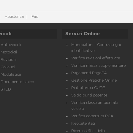
Assistenza
Faq
icoli
Servizi Online
Autoveicoli
Monopattini - Contrassegno
identificativo
Motocicli
Verifica revisioni effettuate
Revisioni
Verifica massa supplementare
Collaudi
Pagamenti PagoPA
Modulistica
Gestione Pratiche Online
Documento Unico
Piattaforma CUDE
STED
Saldo punti patente
Verifica classe ambientale
veicolo
Verifica copertura RCA
Neopatentati
Ricerca Uffici della