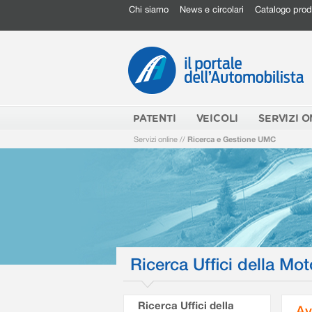
Chi siamo
News e circolari
Catalogo prod
PATENTI
VEICOLI
SERVIZI O
Servizi online
//
Ricerca e Gestione UMC
Ricerca Uffici della Mot
Ricerca Uffici della
Av