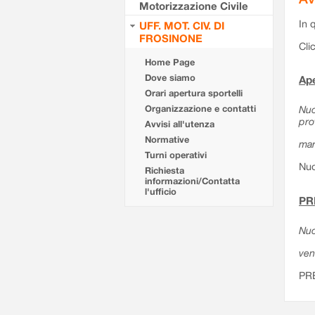
Motorizzazione Civile
In 
UFF. MOT. CIV. DI
FROSINONE
Cli
Home Page
Dove siamo
Ape
Orari apertura sportelli
Organizzazione e contatti
Nuo
pro
Avvisi all'utenza
Normative
mar
Turni operativi
Nuo
Richiesta
informazioni/Contatta
l'ufficio
PR
Nuo
ven
PR