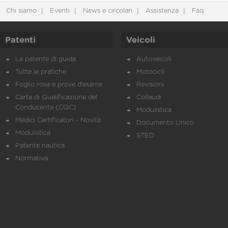
Chi siamo
Eventi
News e circolari
Assistenza
Faq
Patenti
Veicoli
La patente di guida
Autoveicoli
Tutte le pratiche
Motocicli
Foglio rosa e prove d’esame
Revisioni
Carta di Qualificazione del
Collaudi
Conducente (CQC)
Modulistica
Medici Certificatori - Novità
Documento Unico
Modulistica
STED
Patente nautica
Normativa