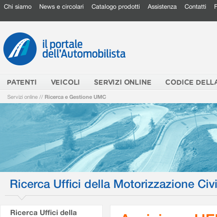
Chi siamo
News e circolari
Catalogo prodotti
Assistenza
Contatti
PATENTI
VEICOLI
SERVIZI ONLINE
CODICE DELL
Servizi online
//
Ricerca e Gestione UMC
Ricerca Uffici della Motorizzazione Civi
Ricerca Uffici della