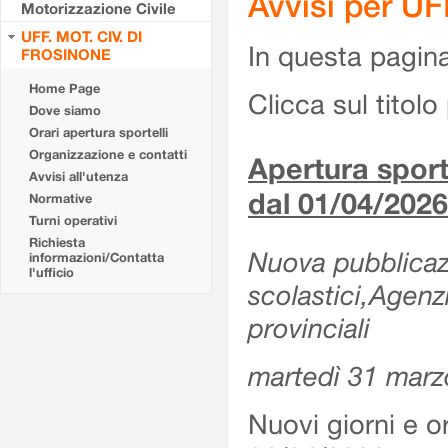
Avvisi per U
Motorizzazione Civile
UFF. MOT. CIV. DI
In questa pagina 
FROSINONE
Home Page
Clicca sul titolo 
Dove siamo
Orari apertura sportelli
Organizzazione e contatti
Apertura sporte
Avvisi all'utenza
dal 01/04/2026
Normative
Turni operativi
Richiesta
Nuova pubblicazio
informazioni/Contatta
l'ufficio
scolastici,Agenz
provinciali
martedì 31 marz
Nuovi giorni e or