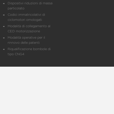
Dispositivi riduzioni di massa
particolato
Codici immatricolativi di
ciclomotori omologati
Modalità di collegamento al
CED motorizzazione
Modalità operative per il
rinnovo delle patenti
Riqualificazione bombole di
tipo CNG4