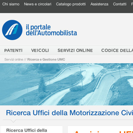
Chi siamo
News e circolari
Catalogo prodotti
Assistenza
Contatti
PATENTI
VEICOLI
SERVIZI ONLINE
CODICE DELL
Servizi online
//
Ricerca e Gestione UMC
Ricerca Uffici della Motorizzazione Civi
Ricerca Uffici della