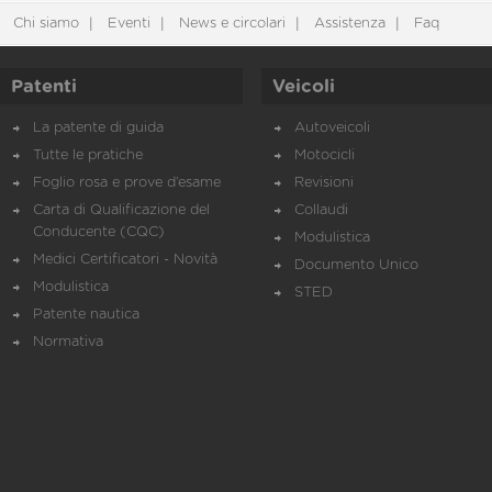
Chi siamo
Eventi
News e circolari
Assistenza
Faq
Patenti
Veicoli
La patente di guida
Autoveicoli
Tutte le pratiche
Motocicli
Foglio rosa e prove d’esame
Revisioni
Carta di Qualificazione del
Collaudi
Conducente (CQC)
Modulistica
Medici Certificatori - Novità
Documento Unico
Modulistica
STED
Patente nautica
Normativa