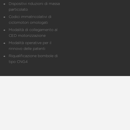
Dispositivi riduzioni di massa
particolato
Codici immatricolativi di
ciclomotori omologati
Modalità di collegamento al
CED motorizzazione
Modalità operative per il
rinnovo delle patenti
Riqualificazione bombole di
tipo CNG4