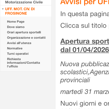
Avvisi per U
Motorizzazione Civile
UFF. MOT. CIV. DI
In questa pagina 
FROSINONE
Home Page
Clicca sul titolo 
Dove siamo
Orari apertura sportelli
Organizzazione e contatti
Apertura sporte
Avvisi all'utenza
dal 01/04/2026
Normative
Turni operativi
Richiesta
Nuova pubblicazio
informazioni/Contatta
l'ufficio
scolastici,Agenz
provinciali
martedì 31 marz
Nuovi giorni e or